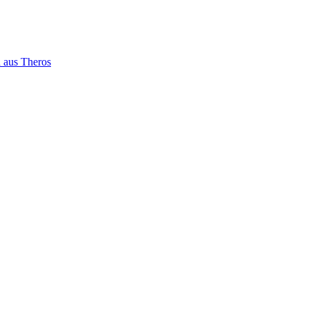
 aus Theros