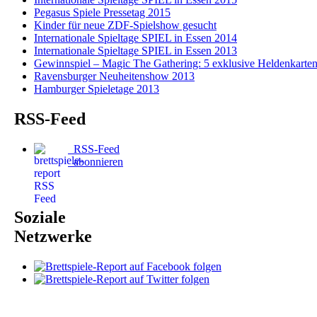
Pegasus Spiele Pressetag 2015
Kinder für neue ZDF-Spielshow gesucht
Internationale Spieltage SPIEL in Essen 2014
Internationale Spieltage SPIEL in Essen 2013
Gewinnspiel – Magic The Gathering: 5 exklusive Heldenkarten
Ravensburger Neuheitenshow 2013
Hamburger Spieletage 2013
RSS-Feed
RSS-Feed
abonnieren
Soziale
Netzwerke