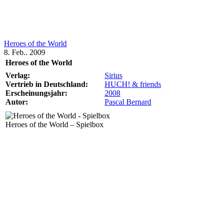
Heroes of the World
8. Feb.. 2009
Heroes of the World
Verlag:
Sirius
Vertrieb in Deutschland:
HUCH! & friends
Erscheinungsjahr:
2008
Autor:
Pascal Bernard
Heroes of the World – Spielbox