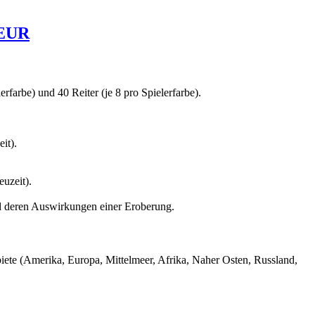
 EUR
rfarbe) und 40 Reiter (je 8 pro Spielerfarbe).
it).
uzeit).
d deren Auswirkungen einer Eroberung.
ebiete (Amerika, Europa, Mittelmeer, Afrika, Naher Osten, Russland,