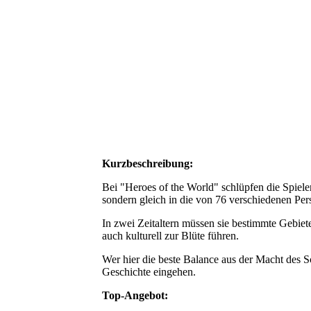
Kurzbeschreibung:
Bei "Heroes of the World" schlüpfen die Spieler
sondern gleich in die von 76 verschiedenen Per
In zwei Zeitaltern müssen sie bestimmte Gebiete
auch kulturell zur Blüte führen.
Wer hier die beste Balance aus der Macht des Sc
Geschichte eingehen.
Top-Angebot: