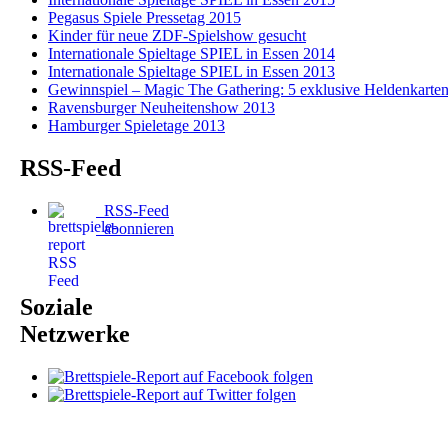
Pegasus Spiele Pressetag 2015
Kinder für neue ZDF-Spielshow gesucht
Internationale Spieltage SPIEL in Essen 2014
Internationale Spieltage SPIEL in Essen 2013
Gewinnspiel – Magic The Gathering: 5 exklusive Heldenkarten
Ravensburger Neuheitenshow 2013
Hamburger Spieletage 2013
RSS-Feed
RSS-Feed
abonnieren
Soziale
Netzwerke