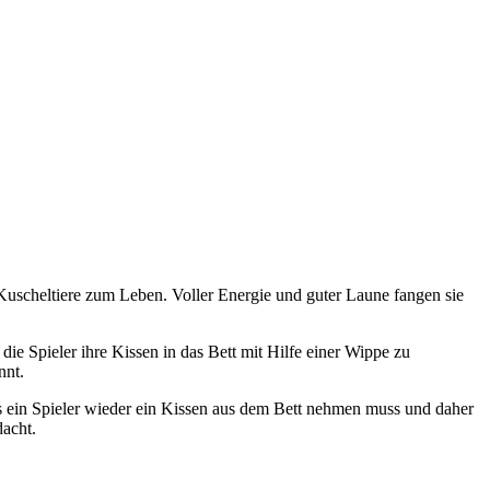
scheltiere zum Leben. Voller Energie und guter Laune fangen sie
e Spieler ihre Kissen in das Bett mit Hilfe einer Wippe zu
nnt.
ss ein Spieler wieder ein Kissen aus dem Bett nehmen muss und daher
dacht.