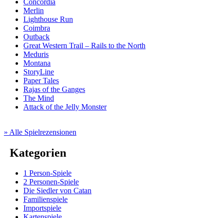
Concordia
Merlin
Lighthouse Run
Coimbra
Outback
Great Western Trail – Rails to the North
Meduris
Montana
StoryLine
Paper Tales
Rajas of the Ganges
The Mind
Attack of the Jelly Monster
» Alle Spielrezensionen
Kategorien
1 Person-Spiele
2 Personen-Spiele
Die Siedler von Catan
Familienspiele
Importspiele
Kartenspiele