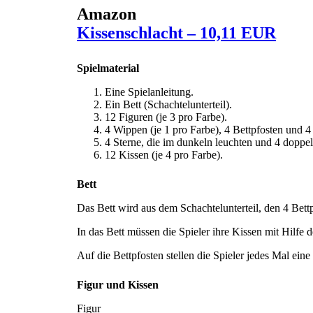
Amazon
Kissenschlacht – 10,11 EUR
Spielmaterial
Eine Spielanleitung.
Ein Bett (Schachtelunterteil).
12 Figuren (je 3 pro Farbe).
4 Wippen (je 1 pro Farbe), 4 Bettpfosten und 4
4 Sterne, die im dunkeln leuchten und 4 dopp
12 Kissen (je 4 pro Farbe).
Bett
Das Bett wird aus dem Schachtelunterteil, den 4 Bet
In das Bett müssen die Spieler ihre Kissen mit Hilfe 
Auf die Bettpfosten stellen die Spieler jedes Mal eine
Figur und Kissen
Figur