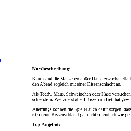
1
Kurzbeschreibung:
Kaum sind die Menschen außer Haus, erwachen die Ku
den Abend sogleich mit einer Kissenschlacht an.
Als Teddy, Maus, Schweinchen oder Hase versuchen di
schleudern. Wer zuerst alle 4 Kissen im Bett hat gewi
Allerdings können die Spieler auch dafür sorgen, da
ist so eine Kissenschlacht gar nicht so einfach wie ge
Top-Angebot: