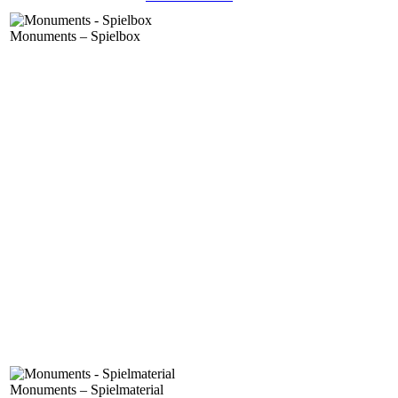
Monuments – Spielbox
Monuments – Spielmaterial