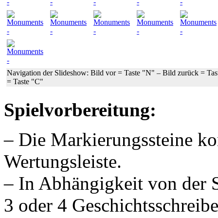
Navigation der Slideshow: Bild vor = Taste "N" – Bild zurück = Tas
= Taste "C"
Spielvorbereitung:
– Die Markierungssteine ko
Wertungsleiste.
– In Abhängigkeit von der S
3 oder 4 Geschichtsschreib