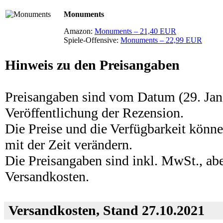
Monuments
Amazon:
Monuments – 21,40 EUR
Spiele-Offensive:
Monuments – 22,99 EUR
Hinweis zu den Preisangaben
Preisangaben sind vom Datum (29. Jan.
Veröffentlichung der Rezension.
Die Preise und die Verfügbarkeit könne
mit der Zeit verändern.
Die Preisangaben sind inkl. MwSt., ab
Versandkosten.
Versandkosten, Stand 27.10.2021