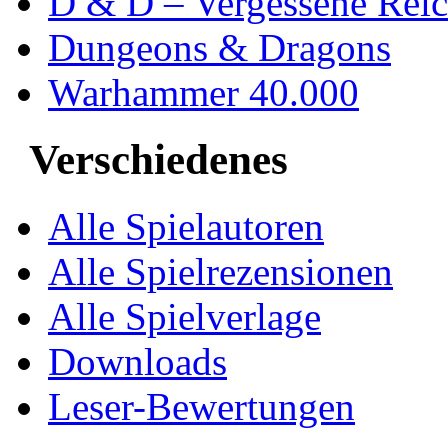
D & D – Vergessene Rei
Dungeons & Dragons
Warhammer 40.000
Verschiedenes
Alle Spielautoren
Alle Spielrezensionen
Alle Spielverlage
Downloads
Leser-Bewertungen