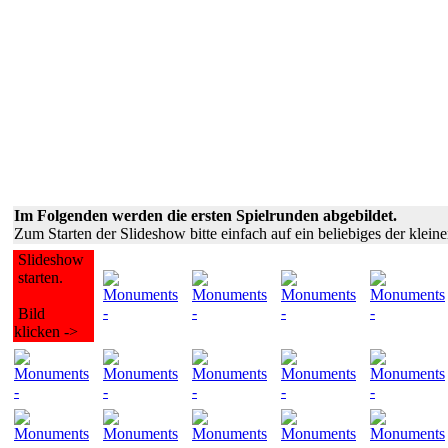
Im Folgenden werden die ersten Spielrunden abgebildet.
Zum Starten der Slideshow bitte einfach auf ein beliebiges der kleine
Slideshow
starten.
Bild
klicken ->