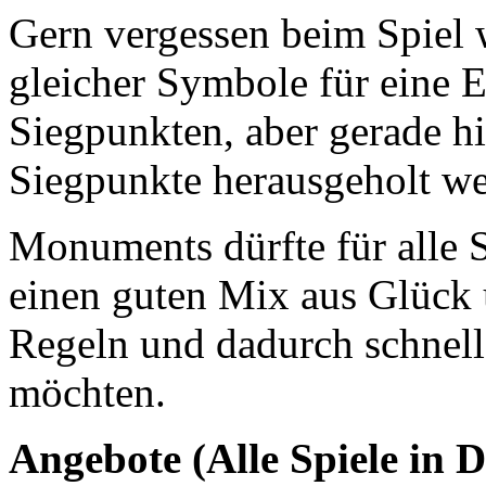
Gern vergessen beim Spiel w
gleicher Symbole für eine 
Siegpunkten, aber gerade h
Siegpunkte herausgeholt we
Monuments dürfte für alle S
einen guten Mix aus Glück u
Regeln und dadurch schnelle
möchten.
Angebote (Alle Spiele in D