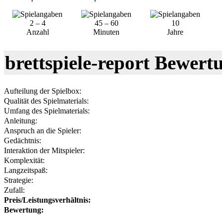
2 – 4
45 – 60
10
Anzahl
Minuten
Jahre
brettspiele-report Bewert
Aufteilung der Spielbox:
Qualität des Spielmaterials:
Umfang des Spielmaterials:
7
Anleitung:
Anspruch an die Spieler:
7
Gedächtnis:
6
Interaktion der Mitspieler:
9
Komplexität:
6
Langzeitspaß:
Strategie:
10
Zufall:
10
Preis/Leistungsverhältnis:
Bewertung: