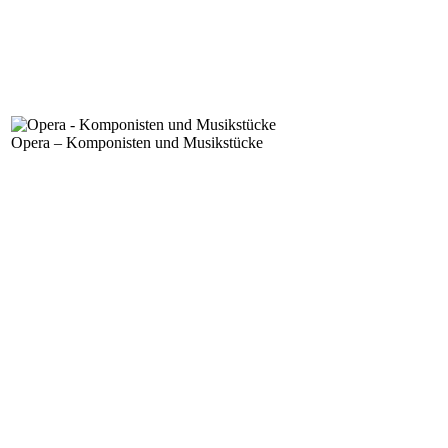
Opera – Komponisten und Musikstücke