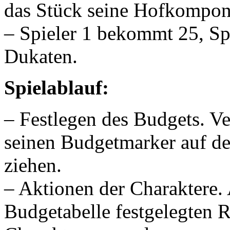
das Stück seine Hofkompon
– Spieler 1 bekommt 25, Sp
Dukaten.
Spielablauf:
– Festlegen des Budgets. V
seinen Budgetmarker auf de
ziehen.
– Aktionen der Charaktere. 
Budgetabelle festgelegten R