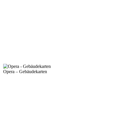
Opera – Gebäudekarten