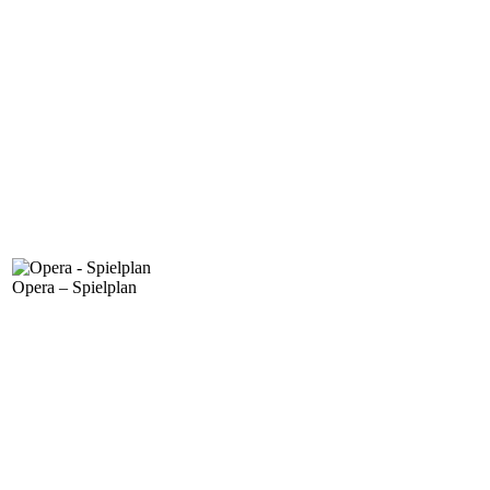
Opera – Spielplan