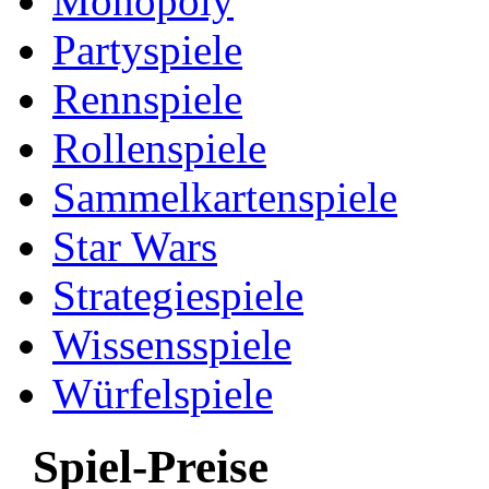
Monopoly
Partyspiele
Rennspiele
Rollenspiele
Sammelkartenspiele
Star Wars
Strategiespiele
Wissensspiele
Würfelspiele
Spiel-Preise