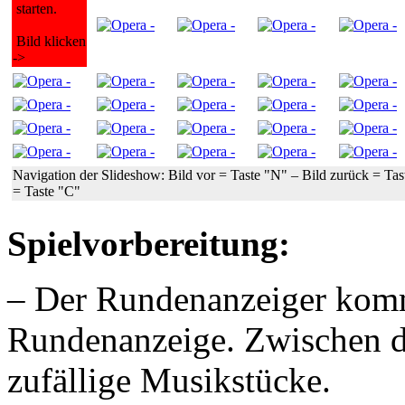
starten.
Bild klicken
->
Navigation der Slideshow: Bild vor = Taste "N" – Bild zurück = Tas
= Taste "C"
Spielvorbereitung:
– Der Rundenanzeiger komm
Rundenanzeige. Zwischen 
zufällige Musikstücke.