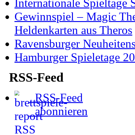
Internationale Spieltage
Gewinnspiel – Magic The
Heldenkarten aus Theros
Ravensburger Neuheiten
Hamburger Spieletage 2
RSS-Feed
RSS-Feed
abonnieren