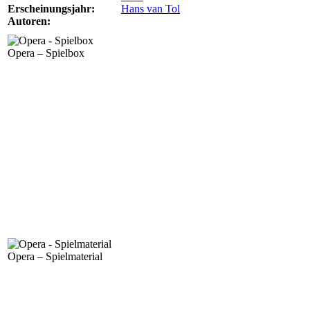
Erscheinungsjahr:
Hans van Tol
Autoren:
Opera – Spielbox
Opera – Spielmaterial