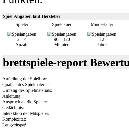
Spiel-Angaben laut Hersteller
Spieler
Spieldauer
Mindestalter
2 – 4
90 – 120
12
Anzahl
Minuten
Jahre
brettspiele-report Bewert
Aufteilung der Spielbox:
12
Qualität des Spielmaterials:
Umfang des Spielmaterials:
12
Anleitung:
Anspruch an die Spieler:
6
Gedächtnis:
7
Interaktion der Mitspieler:
7
Komplexität:
8
Langzeitspaß:
10