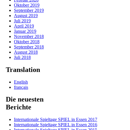
Oktober 2019
September 2019
August 2019
Juli 2019
April 2019
Januar 2019
November 2018
Oktober 2018
September 2018
August 2018
Juli 2018
Translation
English
français
Die neuesten
Berichte
Internationale Spieltage SPIEL in Essen 2017
Internationale Spieltage SPIEL in Essen 2016
Internationale Spieltage SPIEL in Essen 2015