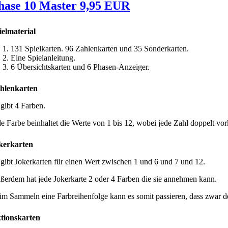
hase 10 Master 9,95 EUR
ielmaterial
131 Spielkarten. 96 Zahlenkarten und 35 Sonderkarten.
Eine Spielanleitung.
6 Übersichtskarten und 6 Phasen-Anzeiger.
hlenkarten
 gibt 4 Farben.
de Farbe beinhaltet die Werte von 1 bis 12, wobei jede Zahl doppelt v
kerkarten
 gibt Jokerkarten für einen Wert zwischen 1 und 6 und 7 und 12.
ßerdem hat jede Jokerkarte 2 oder 4 Farben die sie annehmen kann.
im Sammeln eine Farbreihenfolge kann es somit passieren, dass zwar der
tionskarten