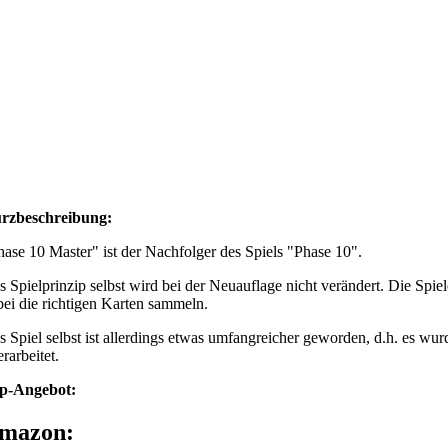
rzbeschreibung:
hase 10 Master" ist der Nachfolger des Spiels "Phase 10".
s Spielprinzip selbst wird bei der Neuauflage nicht verändert. Die S
bei die richtigen Karten sammeln.
s Spiel selbst ist allerdings etwas umfangreicher geworden, d.h. es wu
rarbeitet.
p-Angebot:
mazon: