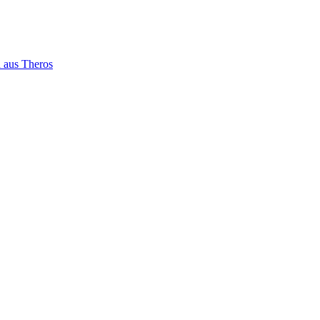
 aus Theros