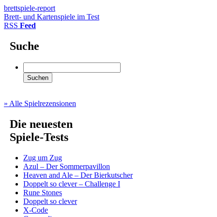
brettspiele-report
Brett- und Kartenspiele im Test
RSS
Feed
Suche
» Alle Spielrezensionen
Die neuesten
Spiele-Tests
Zug um Zug
Azul – Der Sommerpavillon
Heaven and Ale – Der Bierkutscher
Doppelt so clever – Challenge I
Rune Stones
Doppelt so clever
X-Code