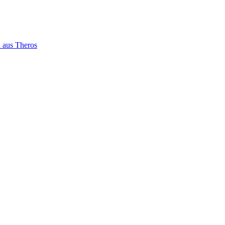
 aus Theros