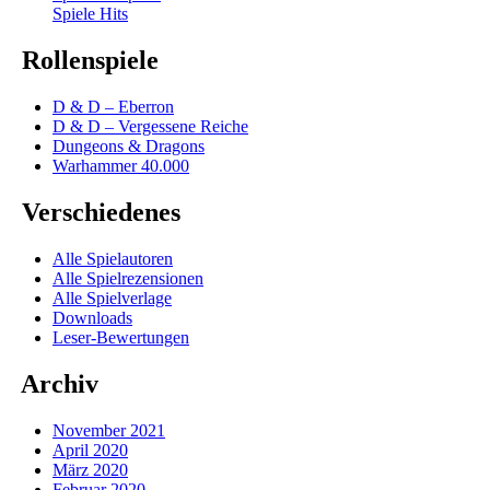
Spiele Hits
Rollenspiele
D & D – Eberron
D & D – Vergessene Reiche
Dungeons & Dragons
Warhammer 40.000
Verschiedenes
Alle Spielautoren
Alle Spielrezensionen
Alle Spielverlage
Downloads
Leser-Bewertungen
Archiv
November 2021
April 2020
März 2020
Februar 2020