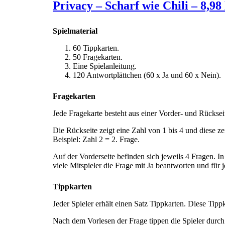
Privacy – Scharf wie Chili – 8,9
Spielmaterial
60 Tippkarten.
50 Fragekarten.
Eine Spielanleitung.
120 Antwortplättchen (60 x Ja und 60 x Nein).
Fragekarten
Jede Fragekarte besteht aus einer Vorder- und Rücksei
Die Rückseite zeigt eine Zahl von 1 bis 4 und diese z
Beispiel: Zahl 2 = 2. Frage.
Auf der Vorderseite befinden sich jeweils 4 Fragen. In
viele Mitspieler die Frage mit Ja beantworten und für j
Tippkarten
Jeder Spieler erhält einen Satz Tippkarten. Diese Tippk
Nach dem Vorlesen der Frage tippen die Spieler durch