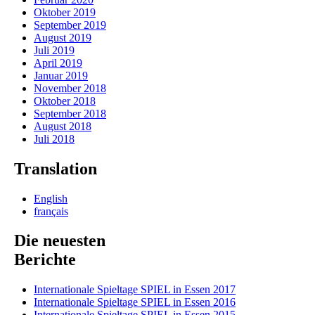
Oktober 2019
September 2019
August 2019
Juli 2019
April 2019
Januar 2019
November 2018
Oktober 2018
September 2018
August 2018
Juli 2018
Translation
English
français
Die neuesten
Berichte
Internationale Spieltage SPIEL in Essen 2017
Internationale Spieltage SPIEL in Essen 2016
Internationale Spieltage SPIEL in Essen 2015