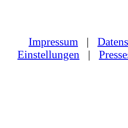
Impressum
|
Datens
Einstellungen
|
Press