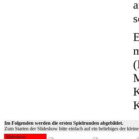
a
s
E
m
(
M
K
K
Im Folgenden werden die ersten Spielrunden abgebildet.
Zum Starten der Slideshow bitte einfach auf ein beliebiges der kleine
Slideshow