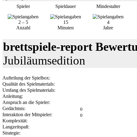
Spieler
Spieldauer
Mindestalter
2 – 5
15
4
Anzahl
Minuten
Jahre
brettspiele-report Bewert
Jubiläumsedition
Aufteilung der Spielbox:
Qualität des Spielmaterials:
Umfang des Spielmaterials:
4
Anleitung:
Anspruch an die Spieler:
2
Gedächtnis:
0
Interaktion der Mitspieler:
0
Komplexität:
2
Langzeitspaß:
10
Strategie:
2