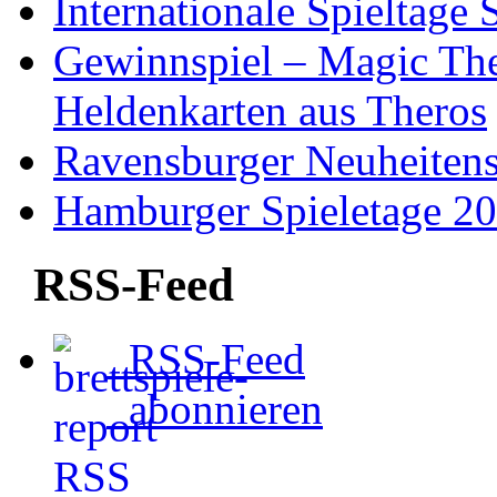
Internationale Spieltage
Gewinnspiel – Magic The
Heldenkarten aus Theros
Ravensburger Neuheiten
Hamburger Spieletage 2
RSS-Feed
RSS-Feed
abonnieren