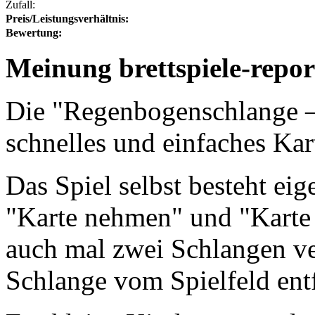
Zufall:
Preis/Leistungsverhältnis:
Bewertung:
12
Meinung brettspiele-repor
Die "Regenbogenschlange – 
schnelles und einfaches Kar
Das Spiel selbst besteht ei
"Karte nehmen" und "Karte
auch mal zwei Schlangen v
Schlange vom Spielfeld entf