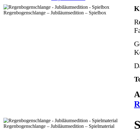
K
Regenbogenschlange – Jubiläumsedition – Spielbox
R
F
G
K
Da
T
A
R
S
Regenbogenschlange – Jubiläumsedition – Spielmaterial