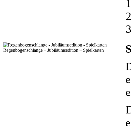
S
Regenbogenschlange – Jubiläumsedition – Spielkarten
D
e
e
D
e