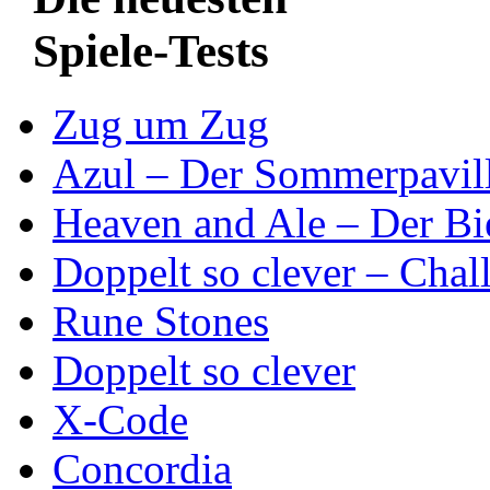
Spiele-Tests
Zug um Zug
Azul – Der Sommerpavil
Heaven and Ale – Der Bi
Doppelt so clever – Chal
Rune Stones
Doppelt so clever
X-Code
Concordia