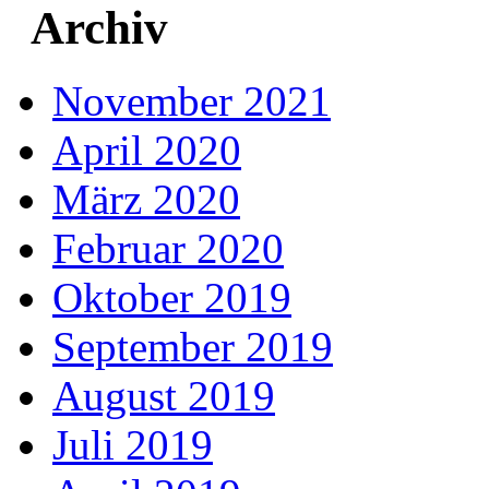
Archiv
November 2021
April 2020
März 2020
Februar 2020
Oktober 2019
September 2019
August 2019
Juli 2019