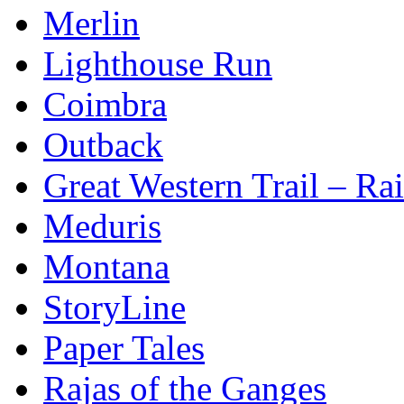
Merlin
Lighthouse Run
Coimbra
Outback
Great Western Trail – Rai
Meduris
Montana
StoryLine
Paper Tales
Rajas of the Ganges