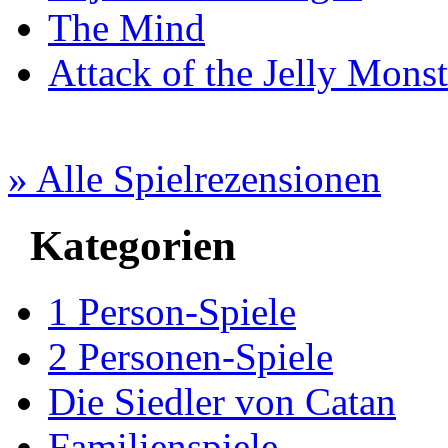
The Mind
Attack of the Jelly Monst
» Alle Spielrezensionen
Kategorien
1 Person-Spiele
2 Personen-Spiele
Die Siedler von Catan
Familienspiele