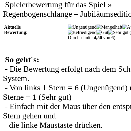
Spielerbewertung für das Spiel »
Regenbogenschlange – Jubiläumsediti
Aktuelle
Bewertung
:
Durchschnitt:
4,50
von
6
)
So geht´s:
- Die Bewertung erfolgt nach dem Sch
System.
- Von links 1 Stern = 6 (Ungenügend) 
Sterne = 1 (Sehr gut)
- Einfach mit der Maus über den ents
Stern gehen und
die linke Maustaste drücken.