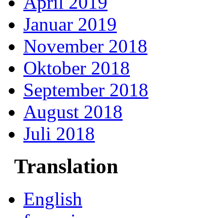
April 2019
Januar 2019
November 2018
Oktober 2018
September 2018
August 2018
Juli 2018
Translation
English