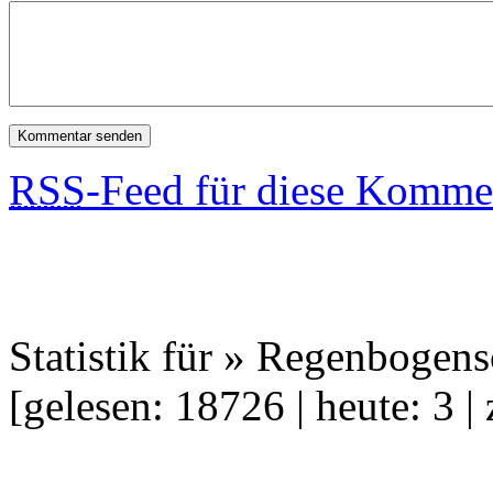
RSS
-Feed für diese Komme
Statistik für » Regenbogen
[gelesen: 18726 | heute: 3 |