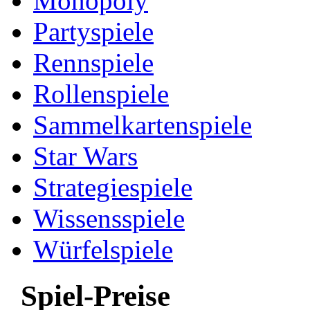
Monopoly
Partyspiele
Rennspiele
Rollenspiele
Sammelkartenspiele
Star Wars
Strategiespiele
Wissensspiele
Würfelspiele
Spiel-Preise