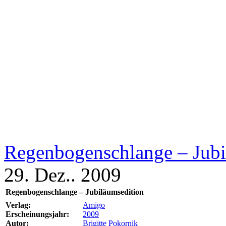
Regenbogenschlange – Jubi
29. Dez.. 2009
Regenbogenschlange – Jubiläumsedition
Verlag:
Amigo
Erscheinungsjahr:
2009
Autor:
Brigitte Pokornik