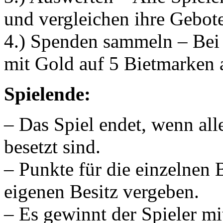
und vergleichen ihre Gebote
4.) Spenden sammeln – Bei 
mit Gold auf 5 Bietmarken a
Spielende:
– Das Spiel endet, wenn all
besetzt sind.
– Punkte für die einzelnen
eigenen Besitz vergeben.
– Es gewinnt der Spieler mi