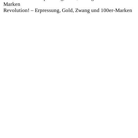
Revolution! – Erpressung, Gold, Zwang und 100er-Marken