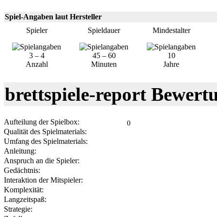
Spiel-Angaben laut Hersteller
Spieler
Spieldauer
Mindestalter
3 – 4
45 – 60
10
Anzahl
Minuten
Jahre
brettspiele-report Bewert
Aufteilung der Spielbox:
0
Qualität des Spielmaterials:
Umfang des Spielmaterials:
12
Anleitung:
Anspruch an die Spieler:
3
Gedächtnis:
9
Interaktion der Mitspieler:
Komplexität:
5
Langzeitspaß:
Strategie:
9