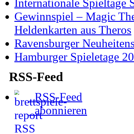
Internationale Spieltage
Gewinnspiel – Magic The
Heldenkarten aus Theros
Ravensburger Neuheiten
Hamburger Spieletage 2
RSS-Feed
RSS-Feed
abonnieren