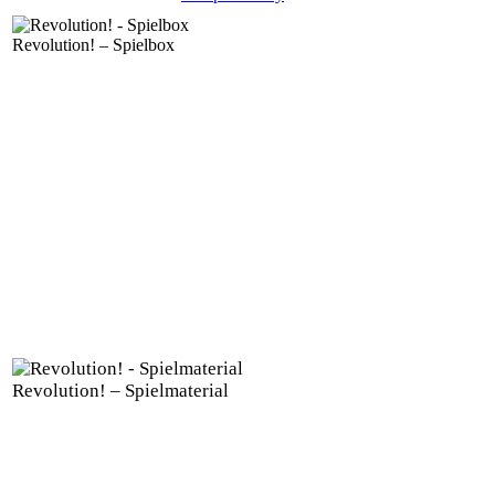
Revolution! – Spielbox
Revolution! – Spielmaterial