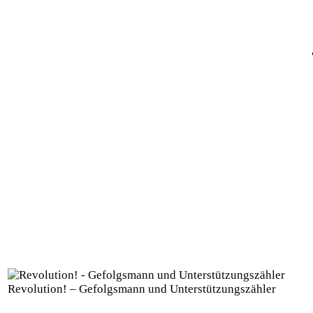
Revolution! – Gefolgsmann und Unterstützungszähler