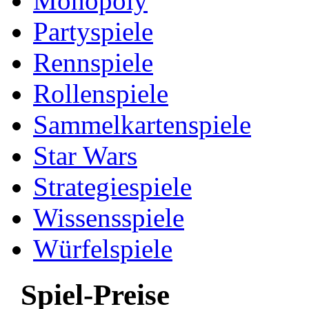
Monopoly
Partyspiele
Rennspiele
Rollenspiele
Sammelkartenspiele
Star Wars
Strategiespiele
Wissensspiele
Würfelspiele
Spiel-Preise