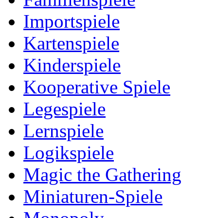
Importspiele
Kartenspiele
Kinderspiele
Kooperative Spiele
Legespiele
Lernspiele
Logikspiele
Magic the Gathering
Miniaturen-Spiele