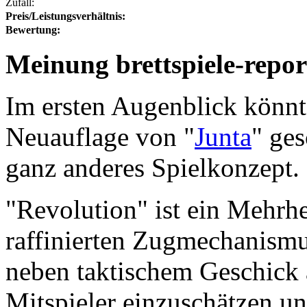
Zufall:
11
Preis/Leistungsverhältnis:
Bewertung:
Meinung brettspiele-repor
Im ersten Augenblick könnte
Neuauflage von "
Junta
" ges
ganz anderes Spielkonzept.
"Revolution" ist ein Mehrhe
raffinierten Zugmechanismu
neben taktischem Geschick 
Mitspieler einzuschätzen u