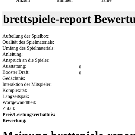
Anzahl
Minuten
Jahre
brettspiele-report Bewert
Aufteilung der Spielbox:
Qualität des Spielmaterials:
Umfang des Spielmaterials:
5
Anleitung:
Anspruch an die Spieler:
7
Ausstattung:
0
Booster Draft:
0
Gedächtnis:
3
Interaktion der Mitspieler:
4
Komplexität:
3
Langzeitspaß:
Wortgewandtheit:
Zufall:
5
Preis/Leistungsverhältnis:
Bewertung: