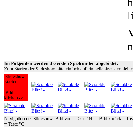
h
l
M
n
Im Folgenden werden die ersten Spielrunden abgebildet.
Zum Starten der Slideshow bitte einfach auf ein beliebiges der kleine
Slideshow
starten.
Bild
klicken ->
Navigation der Slideshow: Bild vor = Taste "N" – Bild zurück = Tas
= Taste "C"