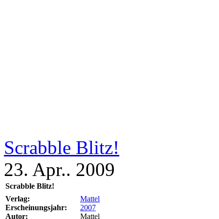
Scrabble Blitz!
23. Apr.. 2009
Scrabble Blitz!
Verlag:
Mattel
Erscheinungsjahr:
2007
Autor:
Mattel