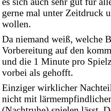
es sich auch sehr gut für al
gerne mal unter Zeitdruck u
wollen.
Da niemand weiß, welche Bu
Vorbereitung auf den komm
und die 1 Minute pro Spielz
vorbei als gehofft.
Einziger wirklicher Nachteil
nicht mit lärmempfindliche
(Nachtruhe) spielen lässt. D