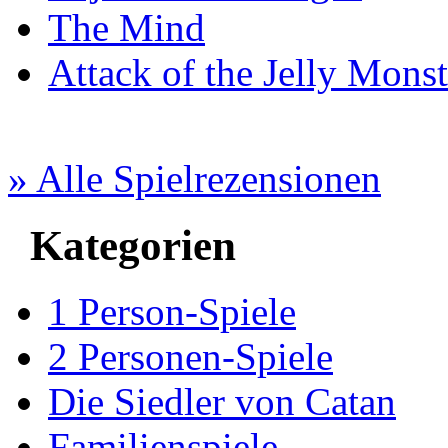
The Mind
Attack of the Jelly Monst
» Alle Spielrezensionen
Kategorien
1 Person-Spiele
2 Personen-Spiele
Die Siedler von Catan
Familienspiele