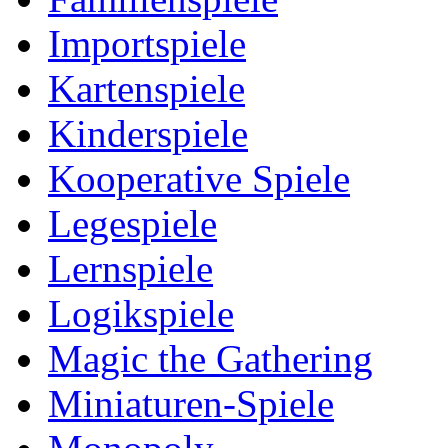
Importspiele
Kartenspiele
Kinderspiele
Kooperative Spiele
Legespiele
Lernspiele
Logikspiele
Magic the Gathering
Miniaturen-Spiele