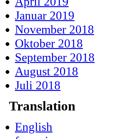
April 2019
Januar 2019
November 2018
Oktober 2018
September 2018
August 2018
Juli 2018
Translation
English