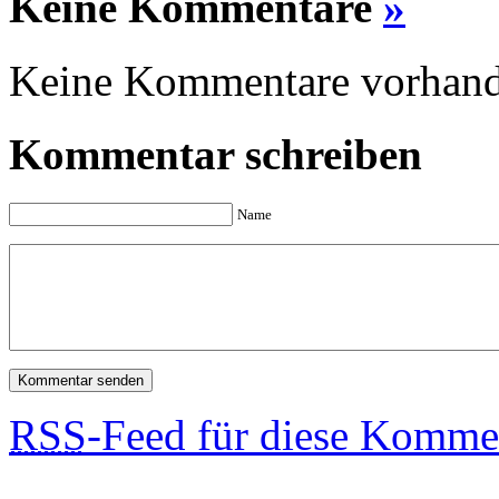
Keine Kommentare
»
Keine Kommentare vorhand
Kommentar schreiben
Name
RSS
-Feed für diese Komme