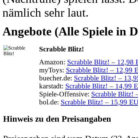
nämlich sehr laut.
Angebote (Alle Spiele in D
Scrabble Blitz!
Amazon:
Scrabble Blitz! – 12,98
myToys:
Scrabble Blitz! – 12,99
buecher.de:
Scrabble Blitz! – 13
karstadt:
Scrabble Blitz! – 14,99
Spiele-Offensive:
Scrabble Blitz!
bol.de:
Scrabble Blitz! – 15,99 E
Hinweis zu den Preisangaben