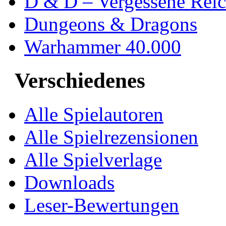
D & D – Vergessene Rei
Dungeons & Dragons
Warhammer 40.000
Verschiedenes
Alle Spielautoren
Alle Spielrezensionen
Alle Spielverlage
Downloads
Leser-Bewertungen