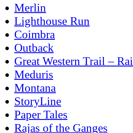
Merlin
Lighthouse Run
Coimbra
Outback
Great Western Trail – Rai
Meduris
Montana
StoryLine
Paper Tales
Rajas of the Ganges