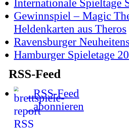
Internationale Spieltage
Gewinnspiel – Magic The
Heldenkarten aus Theros
Ravensburger Neuheiten
Hamburger Spieletage 2
RSS-Feed
RSS-Feed
abonnieren