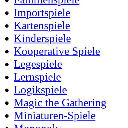
Importspiele
Kartenspiele
Kinderspiele
Kooperative Spiele
Legespiele
Lernspiele
Logikspiele
Magic the Gathering
Miniaturen-Spiele