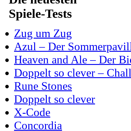
Spiele-Tests
Zug um Zug
Azul – Der Sommerpavil
Heaven and Ale – Der Bi
Doppelt so clever – Chal
Rune Stones
Doppelt so clever
X-Code
Concordia