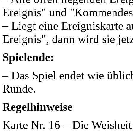
Ereignis" und "Kommendes 
– Liegt eine Ereigniskarte a
Ereignis", dann wird sie jet
Spielende:
– Das Spiel endet wie üblic
Runde.
Regelhinweise
Karte Nr. 16 – Die Weisheit