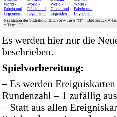
Navigation der Slideshow: Bild vor = Taste "N" – Bild zurück = Tas
= Taste "C"
Es werden hier nur die Neu
beschrieben.
Spielvorbereitung:
– Es werden Ereigniskarten
Rundenzahl – 1 zufällig au
– Statt aus allen Ereignisk