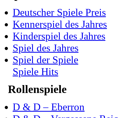
Deutscher Spiele Preis
Kennerspiel des Jahres
Kinderspiel des Jahres
Spiel des Jahres
Spiel der Spiele
Spiele Hits
Rollenspiele
D & D – Eberron