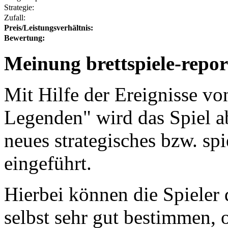
Strategie:
12
Zufall:
8
Preis/Leistungsverhältnis:
Bewertung:
Meinung brettspiele-repor
Mit Hilfe der Ereignisse v
Legenden" wird das Spiel a
neues strategisches bzw. sp
eingeführt.
Hierbei können die Spieler
selbst sehr gut bestimmen, 