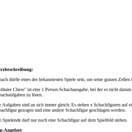
rzbeschreibung:
ach dürfte eines der bekanntesten Spiele sein, um seine grauen Zellen f
olitaire Chess" ist eine 1 Person-Schachausgabe, bei der es nicht darum
hachaufgaben zu lösen.
e Aufgaben sind an sich immer gleich: Es stehen x Schachfiguren auf e
hachfigur gezogen und eine andere Schachfigur geschlagen werden.
 Spielende darf nur noch eine Schachfigur auf dem Spielfeld stehen.
p-Angebot: