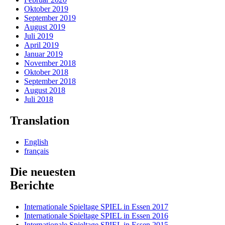
Oktober 2019
September 2019
August 2019
Juli 2019
April 2019
Januar 2019
November 2018
Oktober 2018
September 2018
August 2018
Juli 2018
Translation
English
français
Die neuesten
Berichte
Internationale Spieltage SPIEL in Essen 2017
Internationale Spieltage SPIEL in Essen 2016
Internationale Spieltage SPIEL in Essen 2015