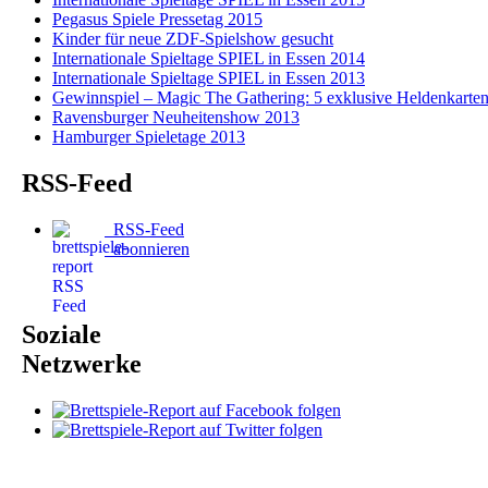
Pegasus Spiele Pressetag 2015
Kinder für neue ZDF-Spielshow gesucht
Internationale Spieltage SPIEL in Essen 2014
Internationale Spieltage SPIEL in Essen 2013
Gewinnspiel – Magic The Gathering: 5 exklusive Heldenkarten
Ravensburger Neuheitenshow 2013
Hamburger Spieletage 2013
RSS-Feed
RSS-Feed
abonnieren
Soziale
Netzwerke