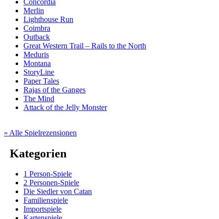
Concordia
Merlin
Lighthouse Run
Coimbra
Outback
Great Western Trail – Rails to the North
Meduris
Montana
StoryLine
Paper Tales
Rajas of the Ganges
The Mind
Attack of the Jelly Monster
» Alle Spielrezensionen
Kategorien
1 Person-Spiele
2 Personen-Spiele
Die Siedler von Catan
Familienspiele
Importspiele
Kartenspiele