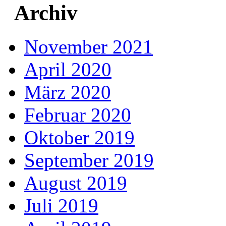
Archiv
November 2021
April 2020
März 2020
Februar 2020
Oktober 2019
September 2019
August 2019
Juli 2019