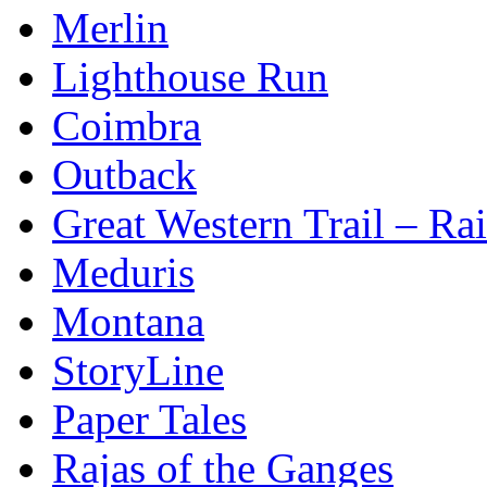
Merlin
Lighthouse Run
Coimbra
Outback
Great Western Trail – Rai
Meduris
Montana
StoryLine
Paper Tales
Rajas of the Ganges