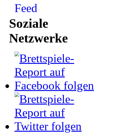
Soziale
Netzwerke