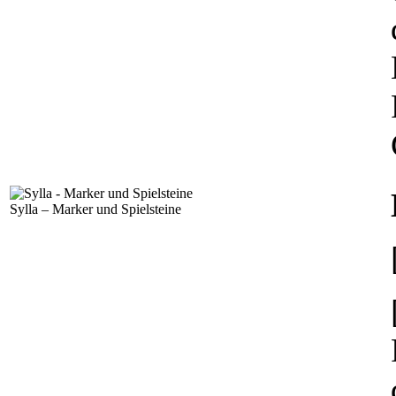
Sylla – Marker und Spielsteine