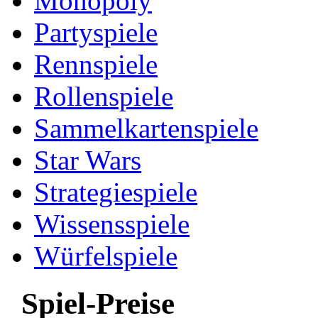
Monopoly
Partyspiele
Rennspiele
Rollenspiele
Sammelkartenspiele
Star Wars
Strategiespiele
Wissensspiele
Würfelspiele
Spiel-Preise