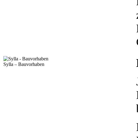
Sylla – Bauvorhaben