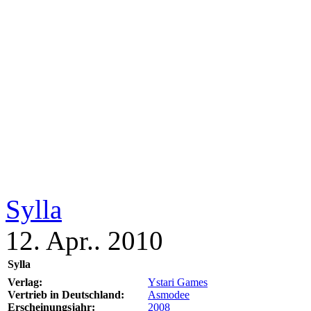
Sylla
12. Apr.. 2010
Sylla
Verlag:
Ystari Games
Vertrieb in Deutschland:
Asmodee
Erscheinungsjahr:
2008