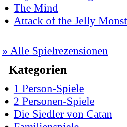
The Mind
Attack of the Jelly Monst
» Alle Spielrezensionen
Kategorien
1 Person-Spiele
2 Personen-Spiele
Die Siedler von Catan
Familienspiele