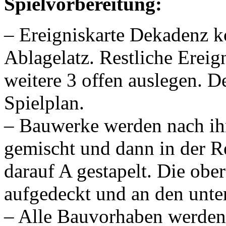
Spielvorbereitung:
– Ereigniskarte Dekadenz k
Ablagelatz. Restliche Ereig
weitere 3 offen auslegen. 
Spielplan.
– Bauwerke werden nach ih
gemischt und dann in der R
darauf A gestapelt. Die ob
aufgedeckt und an den unter
– Alle Bauvorhaben werden