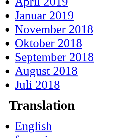
April 2019
Januar 2019
November 2018
Oktober 2018
September 2018
August 2018
Juli 2018
Translation
English