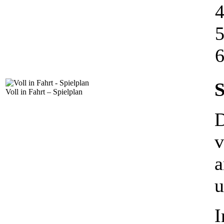
S
Voll in Fahrt – Spielplan
D
v
a
u
I