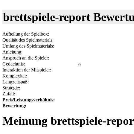
brettspiele-report Bewert
Aufteilung der Spielbox:
Qualität des Spielmaterials:
Umfang des Spielmaterials:
7
Anleitung:
Anspruch an die Spieler:
2
Gedächtnis:
0
Interaktion der Mitspieler:
Komplexität:
3
Langzeitspaß:
Strategie:
5
Zufall:
Preis/Leistungsverhältnis:
Bewertung:
Meinung brettspiele-repor