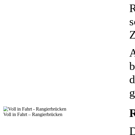
R
s
Z
A
b
d
g
R
Voll in Fahrt – Rangierbrücken
D