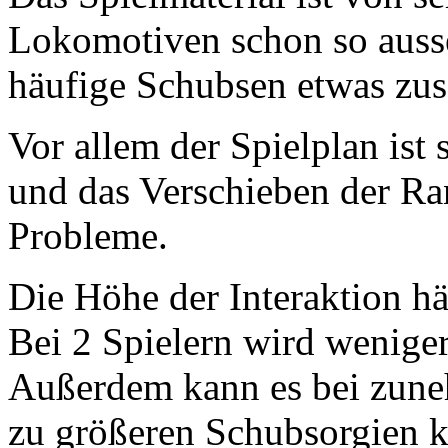
Lokomotiven schon so ausse
häufige Schubsen etwas z
Vor allem der Spielplan ist 
und das Verschieben der Ra
Probleme.
Die Höhe der Interaktion hä
Bei 2 Spielern wird weniger
Außerdem kann es bei zune
zu größeren Schubsorgien k