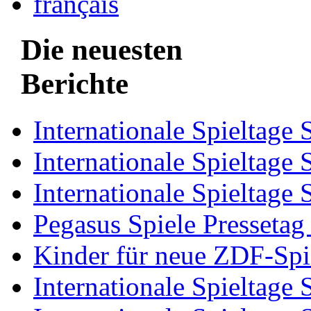
français
Die neuesten
Berichte
Internationale Spieltage
Internationale Spieltage
Internationale Spieltage
Pegasus Spiele Pressetag
Kinder für neue ZDF-Spi
Internationale Spieltage