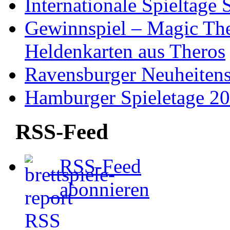
Internationale Spieltage
Gewinnspiel – Magic The
Heldenkarten aus Theros
Ravensburger Neuheiten
Hamburger Spieletage 2
RSS-Feed
RSS-Feed
abonnieren