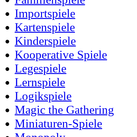
Importspiele
Kartenspiele
Kinderspiele
Kooperative Spiele
Legespiele
Lernspiele
Logikspiele
Magic the Gathering
Miniaturen-Spiele