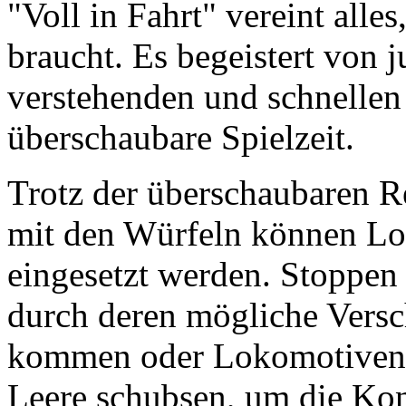
"Voll in Fahrt" vereint alle
braucht. Es begeistert von ju
verstehenden und schnellen 
überschaubare Spielzeit.
Trotz der überschaubaren
mit den Würfeln können Lok
eingesetzt werden. Stoppen
durch deren mögliche Versc
kommen oder Lokomotiven g
Leere schubsen, um die Kon