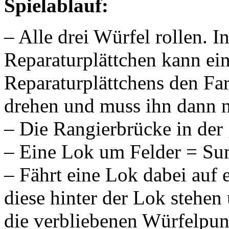
Spielablauf:
– Alle drei Würfel rollen. I
Reparaturplättchen kann ein
Reparaturplättchens den Far
drehen und muss ihn dann n
– Die Rangierbrücke in der
– Eine Lok um Felder = Su
– Fährt eine Lok dabei auf e
diese hinter der Lok stehen
die verbliebenen Würfelpun