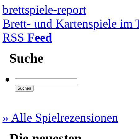
brettspiele-report
Brett- und Kartenspiele im 
RSS
Feed
Suche
» Alle Spielrezensionen
Die neuesten