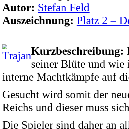
Autor:
Stefan Feld
Auszeichnung:
Platz 2 – D
Kurzbeschreibung:
D
seiner Blüte und wie
interne Machtkämpfe auf d
Gesucht wird somit der neu
Reichs und dieser muss sich 
Die Spieler sind daher an al