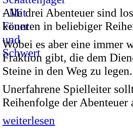
Alle drei Abenteuer sind l
könnten in beliebiger Reihe
Wobei es aber eine immer w
Fraktion gibt, die dem Dien
Steine in den Weg zu legen.
Unerfahrene Spielleiter soll
Reihenfolge der Abenteuer a
weiterlesen