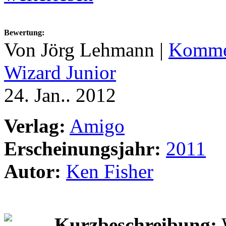
Bewertung:
13
Von Jörg Lehmann |
Kommen
Wizard Junior
24. Jan.. 2012
Verlag:
Amigo
Erscheinungsjahr:
2011
Autor:
Ken Fisher
Kurzbeschreibung: