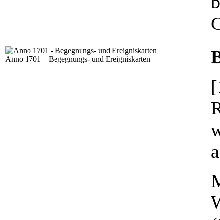
b
G
B
Anno 1701 – Begegnungs- und Ereigniskarten
[
R
w
a
M
W