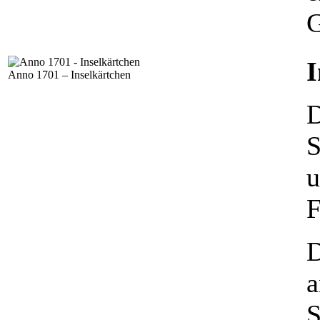
G
I
Anno 1701 – Inselkärtchen
D
S
u
F
D
a
S