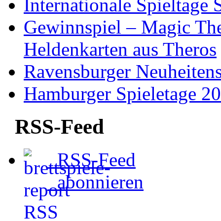
Internationale Spieltage
Gewinnspiel – Magic The
Heldenkarten aus Theros
Ravensburger Neuheiten
Hamburger Spieletage 2
RSS-Feed
RSS-Feed
abonnieren