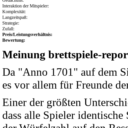
Gedächtnis:
6
Interaktion der Mitspieler:
5
Komplexität:
8
Langzeitspaß:
Strategie:
7
Zufall:
Preis/Leistungsverhältnis:
Bewertung:
Meinung brettspiele-repor
Da "Anno 1701" auf dem Sied
es vor allem für Freunde der
Einer der größten Unterschi
dass alle Spieler identische
der Würfelzahl auf den Ress