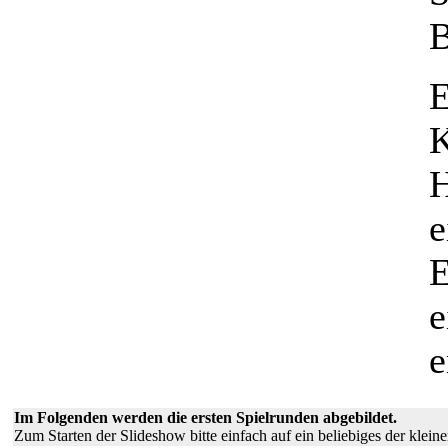
B
E
K
H
e
E
e
e
Im Folgenden werden die ersten Spielrunden abgebildet.
Zum Starten der Slideshow bitte einfach auf ein beliebiges der kleine