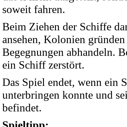
soweit fahren.
Beim Ziehen der Schiffe dar
ansehen, Kolonien gründen
Begegnungen abhandeln. Be
ein Schiff zerstört.
Das Spiel endet, wenn ein S
unterbringen konnte und sei
befindet.
Spieltipp: