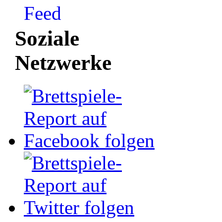
Soziale
Netzwerke