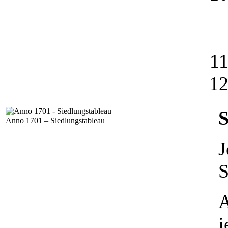
S
Anno 1701 – Siedlungstableau
J
S
A
j