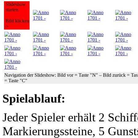
Slideshow
starten.
Bild klicken
->
Navigation der Slideshow: Bild vor = Taste "N" – Bild zurück = Tas
= Taste "C"
Spielablauf:
Jeder Spieler erhält 2 Schif
Markierungssteine, 5 Gunst