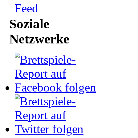
Soziale
Netzwerke