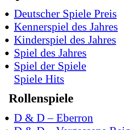
Deutscher Spiele Preis
Kennerspiel des Jahres
Kinderspiel des Jahres
Spiel des Jahres
Spiel der Spiele
Spiele Hits
Rollenspiele
D & D – Eberron