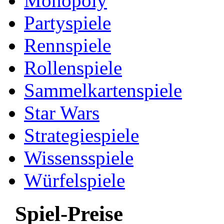
Monopoly
Partyspiele
Rennspiele
Rollenspiele
Sammelkartenspiele
Star Wars
Strategiespiele
Wissensspiele
Würfelspiele
Spiel-Preise