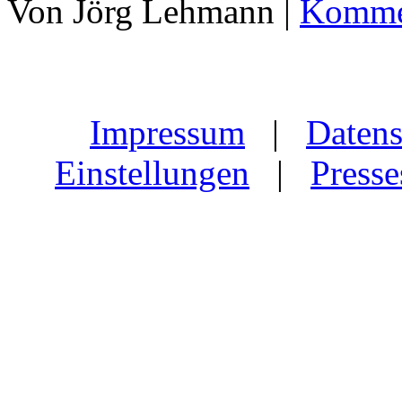
Von Jörg Lehmann |
Kommen
Impressum
|
Datens
Einstellungen
|
Press