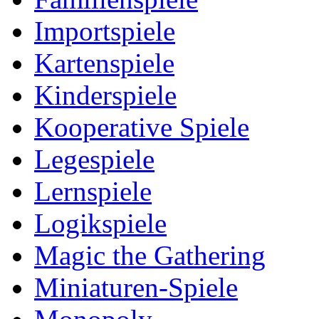
Importspiele
Kartenspiele
Kinderspiele
Kooperative Spiele
Legespiele
Lernspiele
Logikspiele
Magic the Gathering
Miniaturen-Spiele