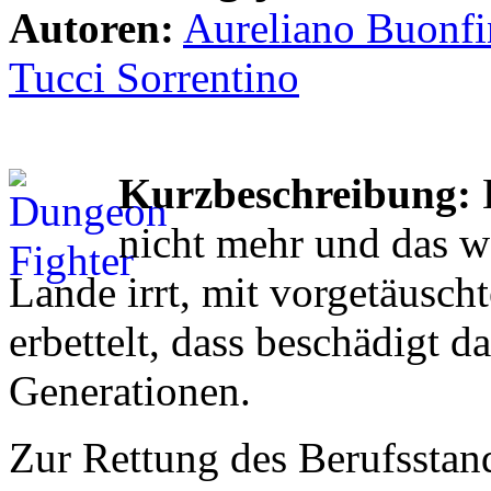
Autoren:
Aureliano Buonf
Tucci Sorrentino
Kurzbeschreibung:
E
nicht mehr und das wa
Lande irrt, mit vorgetäusch
erbettelt, dass beschädigt 
Generationen.
Zur Rettung des Berufsstand