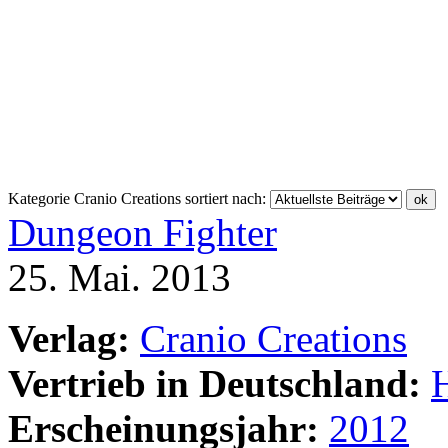
Kategorie Cranio Creations sortiert nach:
Dungeon Fighter
25. Mai. 2013
Verlag:
Cranio Creations
Vertrieb in Deutschland:
H
Erscheinungsjahr:
2012