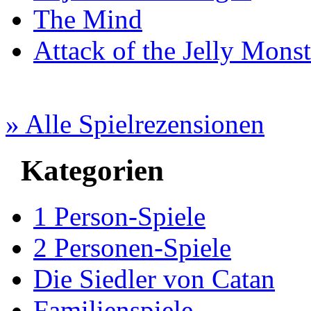
The Mind
Attack of the Jelly Monst
» Alle Spielrezensionen
Kategorien
1 Person-Spiele
2 Personen-Spiele
Die Siedler von Catan
Familienspiele