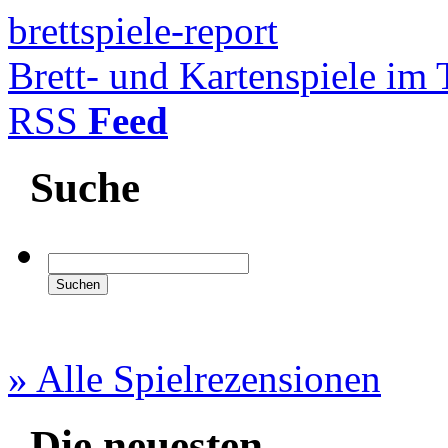
brettspiele-report
Brett- und Kartenspiele im 
RSS
Feed
Suche
» Alle Spielrezensionen
Die neuesten