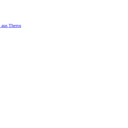
 aus Theros