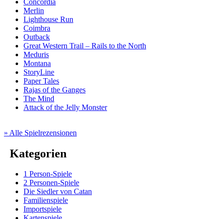
Concordia
Merlin
Lighthouse Run
Coimbra
Outback
Great Western Trail – Rails to the North
Meduris
Montana
StoryLine
Paper Tales
Rajas of the Ganges
The Mind
Attack of the Jelly Monster
» Alle Spielrezensionen
Kategorien
1 Person-Spiele
2 Personen-Spiele
Die Siedler von Catan
Familienspiele
Importspiele
Kartenspiele