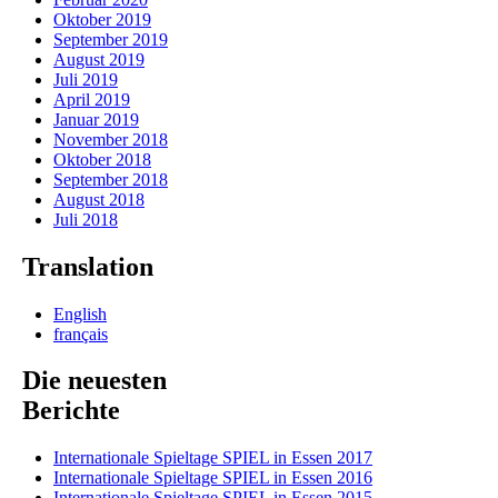
Oktober 2019
September 2019
August 2019
Juli 2019
April 2019
Januar 2019
November 2018
Oktober 2018
September 2018
August 2018
Juli 2018
Translation
English
français
Die neuesten
Berichte
Internationale Spieltage SPIEL in Essen 2017
Internationale Spieltage SPIEL in Essen 2016
Internationale Spieltage SPIEL in Essen 2015