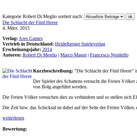
Kategorie Robert Di Meglio sortiert nach:
Die Schlacht der Fünf Heere
4. März. 2015
Verlag:
Ares Games
Vertrieb in Deutschland:
Heidelberger Spieleverlag
Erscheinungsjahr:
2014
Autoren:
Robert Di Meglio
|
Marco Maggi
|
Francesco Nepitello
Kurzbeschreibung:
"Die Schlacht der Fünf Heere" i
Der Spieler des Schattens versucht die Freien Völker
von Bolg angeführt werden.
Die Freien Völker versuchen dies zu verhindern und so stellen sich 
Die Zeit bzw. das Schicksal ist dabei auf der Seite der Freien Völke
weiterlesen
Bewertung: