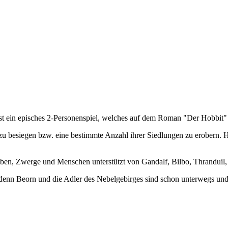
st ein episches 2-Personenspiel, welches auf dem Roman "Der Hobbit" 
 zu besiegen bzw. eine bestimmte Anzahl ihrer Siedlungen zu erobern. H
Elben, Zwerge und Menschen unterstützt von Gandalf, Bilbo, Thranduil
r, denn Beorn und die Adler des Nebelgebirges sind schon unterwegs und
18