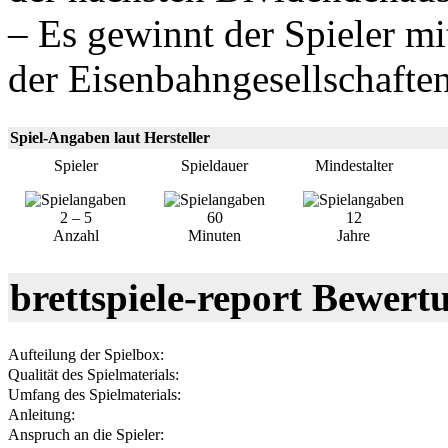
– Es gewinnt der Spieler m
der Eisenbahngesellschaften
Spiel-Angaben laut Hersteller
Spieler
Spieldauer
Mindestalter
2 – 5
60
12
Anzahl
Minuten
Jahre
brettspiele-report Bewert
Aufteilung der Spielbox:
9
Qualität des Spielmaterials:
Umfang des Spielmaterials:
12
Anleitung:
Anspruch an die Spieler:
8