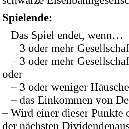
Spielende:
– Das Spiel endet, wenn…
– 3 oder mehr Gesellschaf
– 3 oder mehr Gesellschaf
oder
– 3 oder weniger Häuschen
– das Einkommen von Detro
– Wird einer dieser Punkte e
der nächsten Dividendenaus