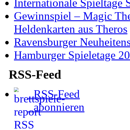
Internationale Spieltage
Gewinnspiel – Magic The
Heldenkarten aus Theros
Ravensburger Neuheiten
Hamburger Spieletage 2
RSS-Feed
RSS-Feed
abonnieren