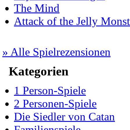
The Mind
Attack of the Jelly Monst
» Alle Spielrezensionen
Kategorien
1 Person-Spiele
2 Personen-Spiele
Die Siedler von Catan
Familienspiele