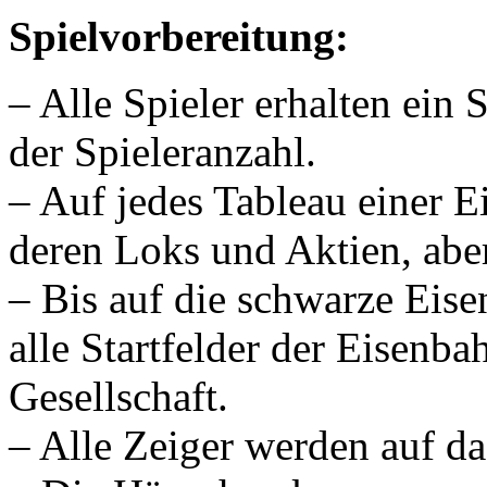
Spielvorbereitung:
– Alle Spieler erhalten ein 
der Spieleranzahl.
– Auf jedes Tableau einer 
deren Loks und Aktien, abe
– Bis auf die schwarze Eis
alle Startfelder der Eisenba
Gesellschaft.
– Alle Zeiger werden auf da