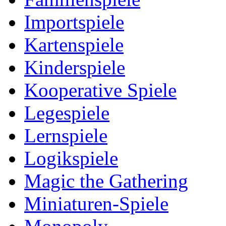
Importspiele
Kartenspiele
Kinderspiele
Kooperative Spiele
Legespiele
Lernspiele
Logikspiele
Magic the Gathering
Miniaturen-Spiele