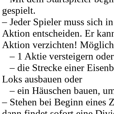
gespielt.
– Jeder Spieler muss sich i
Aktion entscheiden. Er kan
Aktion verzichten! Möglich
– 1 Aktie versteigern oder
– die Strecke einer Eisen
Loks ausbauen oder
– ein Häuschen bauen, um s
– Stehen bei Beginn eines Z
dann findet sofort eine Div