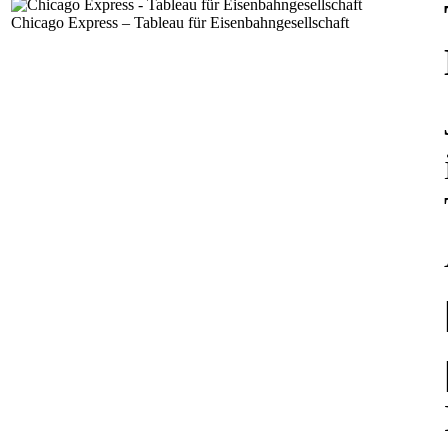
Chicago Express – Tableau für Eisenbahngesellschaft