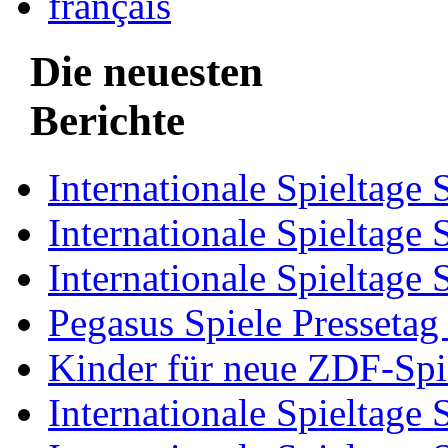
français
Die neuesten
Berichte
Internationale Spieltage
Internationale Spieltage
Internationale Spieltage
Pegasus Spiele Pressetag
Kinder für neue ZDF-Spi
Internationale Spieltage