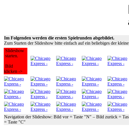
Im Folgenden werden die ersten Spielrunden abgebildet.
Zum Starten der Slideshow bitte einfach auf ein beliebiges der kleine
Slideshow
starten.
Bild
klicken ->
Navigation der Slideshow: Bild vor = Taste "N" – Bild zurück = Tas
= Taste "C"