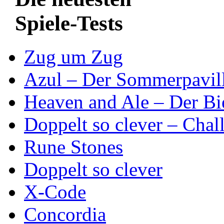
Spiele-Tests
Zug um Zug
Azul – Der Sommerpavil
Heaven and Ale – Der Bi
Doppelt so clever – Chal
Rune Stones
Doppelt so clever
X-Code
Concordia