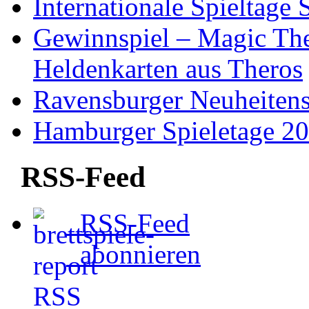
Internationale Spieltage
Gewinnspiel – Magic The
Heldenkarten aus Theros
Ravensburger Neuheiten
Hamburger Spieletage 2
RSS-Feed
RSS-Feed
abonnieren