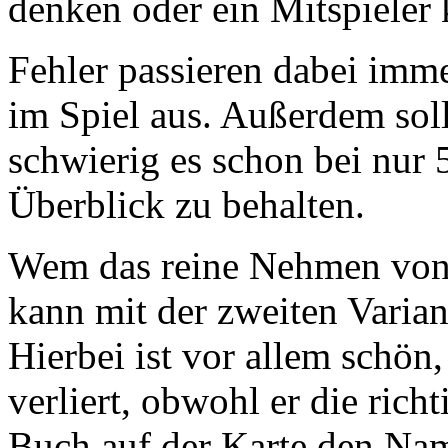
denken oder ein Mitspieler
Fehler passieren dabei im
im Spiel aus. Außerdem sol
schwierig es schon bei nur 
Überblick zu behalten.
Wem das reine Nehmen von 
kann mit der zweiten Varia
Hierbei ist vor allem schön,
verliert, obwohl er die rich
Buch auf der Karte den Nam