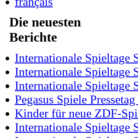
français
Die neuesten
Berichte
Internationale Spieltage
Internationale Spieltage
Internationale Spieltage
Pegasus Spiele Pressetag
Kinder für neue ZDF-Spi
Internationale Spieltage