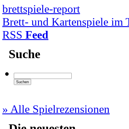
brettspiele-report
Brett- und Kartenspiele im 
RSS
Feed
Suche
» Alle Spielrezensionen
Die neuesten