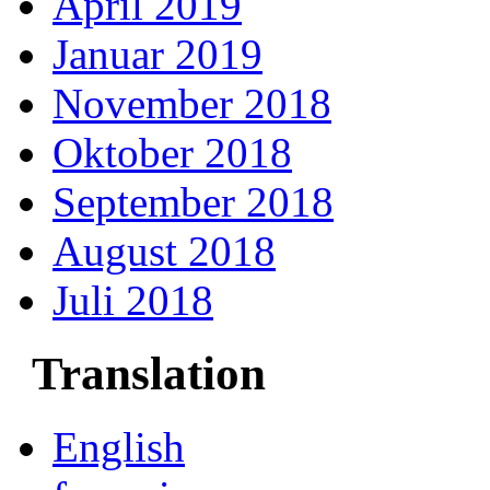
April 2019
Januar 2019
November 2018
Oktober 2018
September 2018
August 2018
Juli 2018
Translation
English