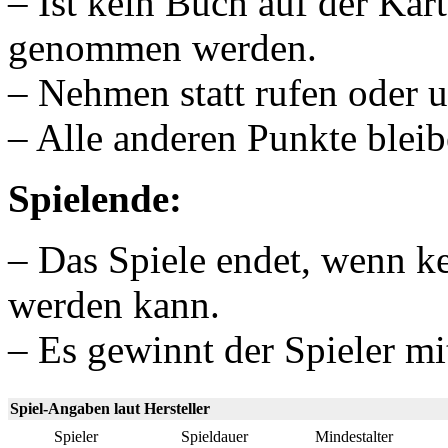
– Ist kein Buch auf der Kar
genommen werden.
– Nehmen statt rufen oder 
– Alle anderen Punkte bleib
Spielende:
– Das Spiele endet, wenn k
werden kann.
– Es gewinnt der Spieler mi
Spiel-Angaben laut Hersteller
Spieler
Spieldauer
Mindestalter