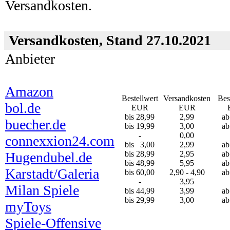
Versandkosten.
Versandkosten, Stand 27.10.2021
Anbieter
Amazon
Bestellwert
Versandkosten
Bes
bol.de
EUR
EUR
bis 28,99
2,99
ab
buecher.de
bis 19,99
3,00
ab
-
0,00
connexxion24.com
bis 3,00
2,99
ab
Hugendubel.de
bis 28,99
2,95
ab
bis 48,99
5,95
ab
Karstadt/Galeria
bis 60,00
2,90 - 4,90
ab
-
3,95
Milan Spiele
bis 44,99
3,99
ab
bis 29,99
3,00
ab
myToys
Spiele-Offensive