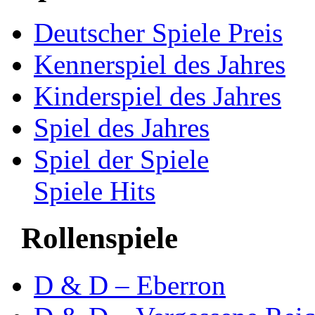
Deutscher Spiele Preis
Kennerspiel des Jahres
Kinderspiel des Jahres
Spiel des Jahres
Spiel der Spiele
Spiele Hits
Rollenspiele
D & D – Eberron