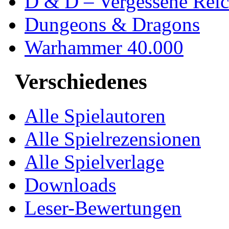
D & D – Vergessene Rei
Dungeons & Dragons
Warhammer 40.000
Verschiedenes
Alle Spielautoren
Alle Spielrezensionen
Alle Spielverlage
Downloads
Leser-Bewertungen