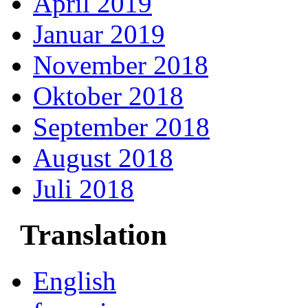
April 2019
Januar 2019
November 2018
Oktober 2018
September 2018
August 2018
Juli 2018
Translation
English