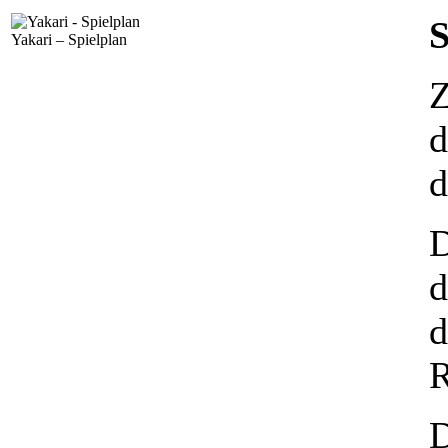
S
Yakari – Spielplan
Z
d
d
D
d
d
R
D