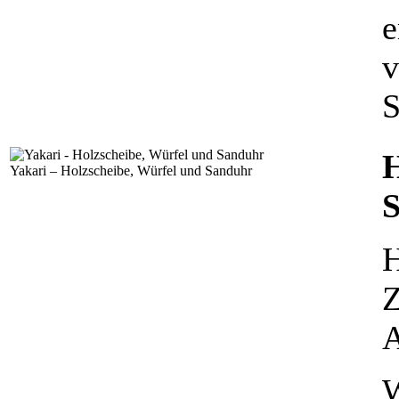
e
v
S
H
Yakari – Holzscheibe, Würfel und Sanduhr
H
Z
A
W