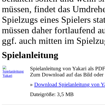
müssen, findet das Umdreh
Spielzugs eines Spielers sta
müssen daher fortlaufend a
ggf. auch mitten im Spielzu
Spielanleitung
Spielanleitung von Yakari als P
Zum Download auf das Bild oder 
»
Download Spielanleitung von Y
Dateigröße: 3,5 MB