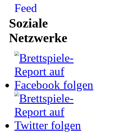
Soziale
Netzwerke