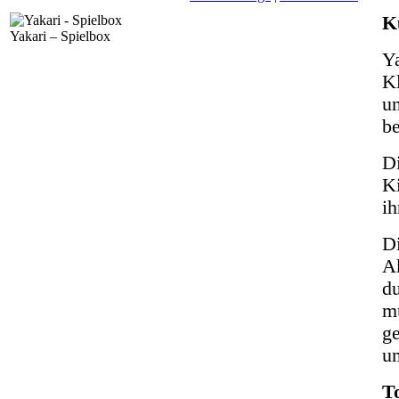
K
Yakari – Spielbox
Y
Kl
un
be
Di
Ki
ih
Di
Ak
du
mü
ge
um
T