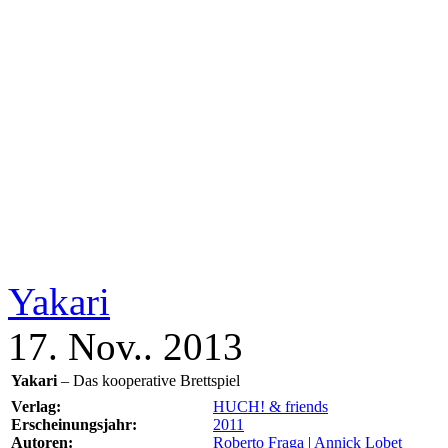
Yakari
17. Nov.. 2013
Yakari
– Das kooperative Brettspiel
Verlag:
HUCH! & friends
Erscheinungsjahr:
2011
Autoren:
Roberto Fraga
|
Annick Lobet