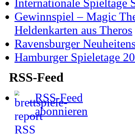
Internationale Spieltage
Gewinnspiel – Magic The
Heldenkarten aus Theros
Ravensburger Neuheiten
Hamburger Spieletage 2
RSS-Feed
RSS-Feed
abonnieren