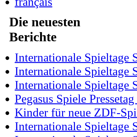
français
Die neuesten
Berichte
Internationale Spieltage
Internationale Spieltage
Internationale Spieltage
Pegasus Spiele Pressetag
Kinder für neue ZDF-Spi
Internationale Spieltage