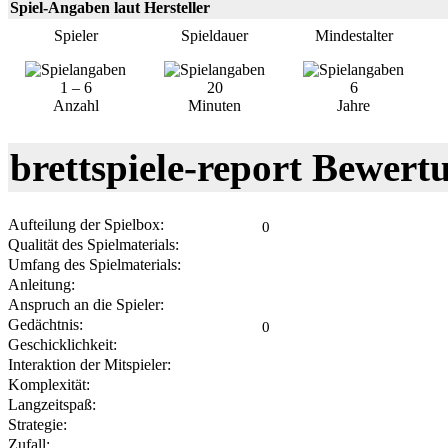
Spiel-Angaben laut Hersteller
Spieler
Spieldauer
Mindestalter
1 – 6
20
6
Anzahl
Minuten
Jahre
brettspiele-report Bewert
Aufteilung der Spielbox:
0
Qualität des Spielmaterials:
Umfang des Spielmaterials:
2
Anleitung:
Anspruch an die Spieler:
10
Gedächtnis:
0
Geschicklichkeit:
Interaktion der Mitspieler:
5
Komplexität:
3
Langzeitspaß:
Strategie:
2
Zufall:
2