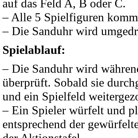
auf das Feld A, B oder C.
– Alle 5 Spielfiguren komme
– Die Sanduhr wird umgedr
Spielablauf:
– Die Sanduhr wird während
überprüft. Sobald sie durch
und ein Spielfeld weitergez
– Ein Spieler würfelt und pl
entsprechend der gewürfelt
der Aktionstafel.