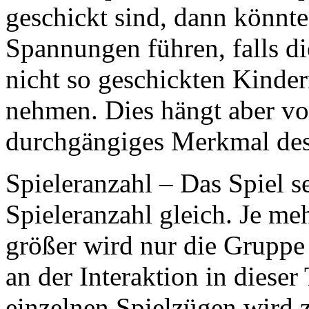
geschickt sind, dann könnt
Spannungen führen, falls di
nicht so geschickten Kinder
nehmen. Dies hängt aber vo
durchgängiges Merkmal des
Spieleranzahl – Das Spiel s
Spieleranzahl gleich. Je me
größer wird nur die Grupp
an der Interaktion in dieser
einzelnen Spielzügen wird 