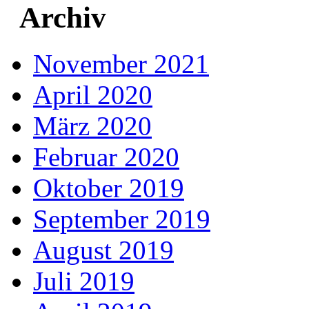
Archiv
November 2021
April 2020
März 2020
Februar 2020
Oktober 2019
September 2019
August 2019
Juli 2019