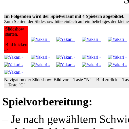
Im Folgenden wird der Spielverlauf mit 4 Spielern abgebildet.
Zum Starten der Slideshow bitte einfach auf ein beliebiges der kleine
Slideshow
starten.
Bild klicken
->
Navigation der Slideshow: Bild vor = Taste "N" – Bild zurück = Tas
= Taste "C"
Spielvorbereitung:
– Je nach gewähltem Schwi