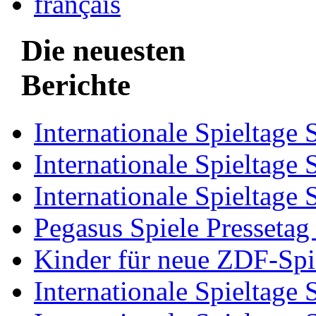
français
Die neuesten
Berichte
Internationale Spieltage
Internationale Spieltage
Internationale Spieltage
Pegasus Spiele Pressetag
Kinder für neue ZDF-Spi
Internationale Spieltage