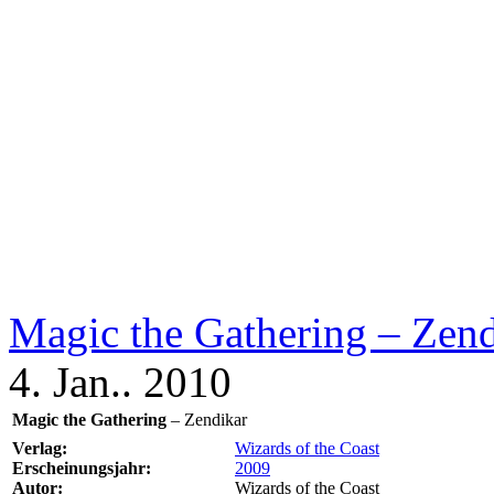
Magic the Gathering – Zend
4. Jan.. 2010
Magic the Gathering
– Zendikar
Verlag:
Wizards of the Coast
Erscheinungsjahr:
2009
Autor:
Wizards of the Coast