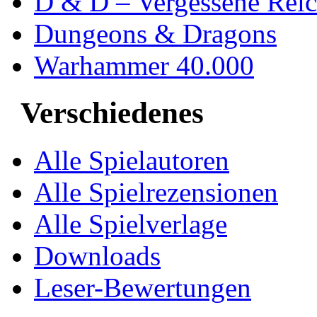
D & D – Vergessene Rei
Dungeons & Dragons
Warhammer 40.000
Verschiedenes
Alle Spielautoren
Alle Spielrezensionen
Alle Spielverlage
Downloads
Leser-Bewertungen