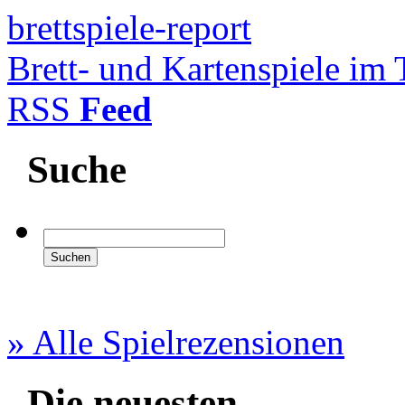
brettspiele-report
Brett- und Kartenspiele im 
RSS
Feed
Suche
» Alle Spielrezensionen
Die neuesten