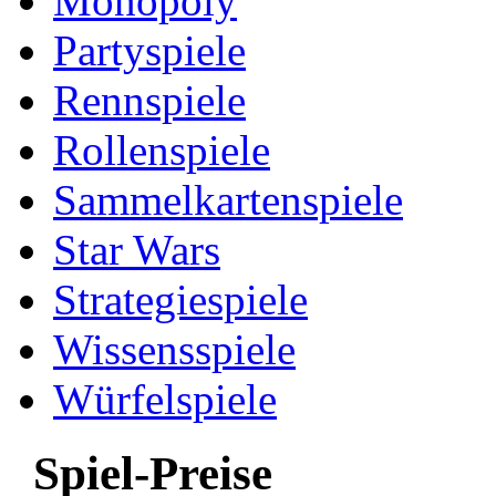
Monopoly
Partyspiele
Rennspiele
Rollenspiele
Sammelkartenspiele
Star Wars
Strategiespiele
Wissensspiele
Würfelspiele
Spiel-Preise