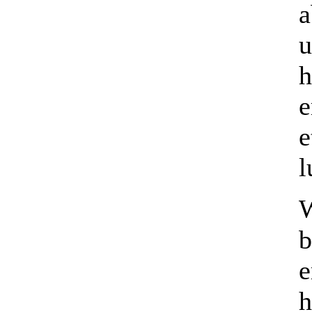
a
u
h
e
e
l
W
b
e
h