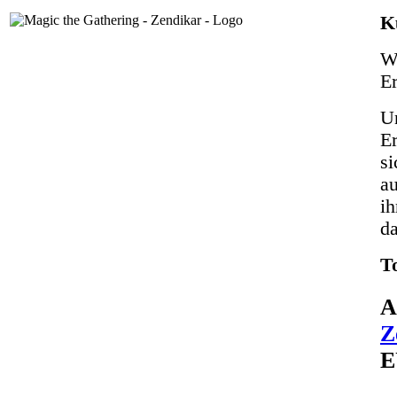
K
Wi
E
Un
Er
si
au
ih
da
T
A
Z
E