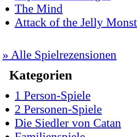
The Mind
Attack of the Jelly Monst
» Alle Spielrezensionen
Kategorien
1 Person-Spiele
2 Personen-Spiele
Die Siedler von Catan
Familienspiele