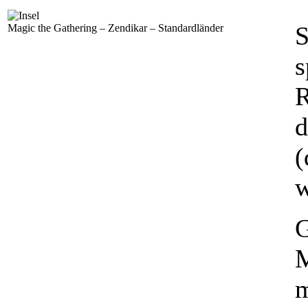
S
Magic the Gathering – Zendikar – Standardländer
s
R
d
(
w
G
M
m