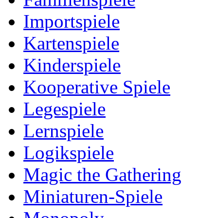
Importspiele
Kartenspiele
Kinderspiele
Kooperative Spiele
Legespiele
Lernspiele
Logikspiele
Magic the Gathering
Miniaturen-Spiele