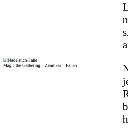
L
n
s
a
N
Magic the Gathering – Zendikar – Fallen
j
R
b
h