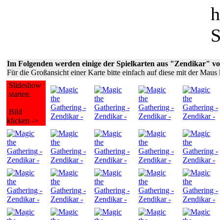
h
S
Im Folgenden werden einige der Spielkarten aus "Zendikar" vor
Für die Großansicht einer Karte bitte einfach auf diese mit der Maus 
Slideshow
starten.
Bild
klicken ->