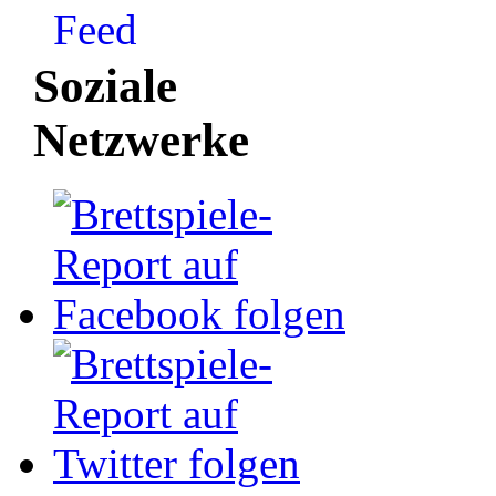
Soziale
Netzwerke