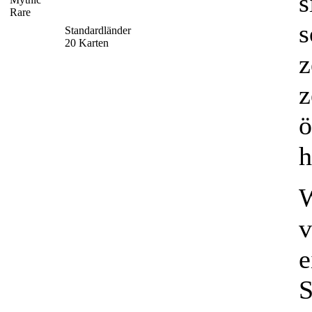
s
s
Standardländer
20 Karten
z
z
ö
h
W
v
e
S