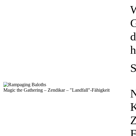
W
G
d
h
S
N
Magic the Gathering – Zendikar – "Landfall"-Fähigkeit
K
Z
F