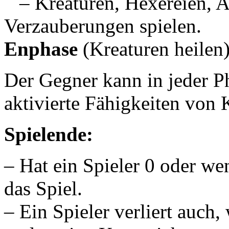
– Kreaturen, Hexereien, Ar
Verzauberungen spielen.
Enphase
(Kreaturen heilen)
Der Gegner kann in jeder P
aktivierte Fähigkeiten von 
Spielende:
– Hat ein Spieler 0 oder we
das Spiel.
– Ein Spieler verliert auch,