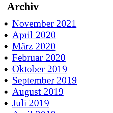
Archiv
November 2021
April 2020
März 2020
Februar 2020
Oktober 2019
September 2019
August 2019
Juli 2019