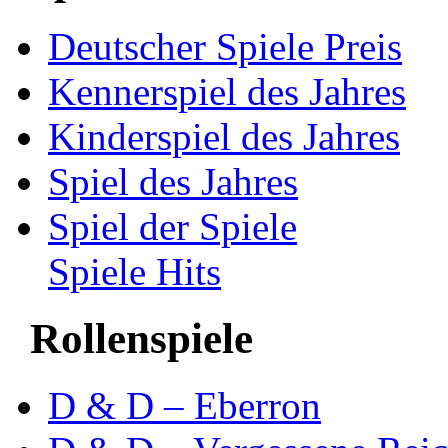
Deutscher Spiele Preis
Kennerspiel des Jahres
Kinderspiel des Jahres
Spiel des Jahres
Spiel der Spiele
Spiele Hits
Rollenspiele
D & D – Eberron