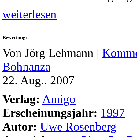
weiterlesen
Bewertung:
15
Von Jörg Lehmann |
Kommen
Bohnanza
22. Aug.. 2007
Verlag:
Amigo
Erscheinungsjahr:
1997
Autor:
Uwe Rosenberg