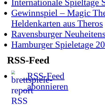
Internationale Spieltage
Gewinnspiel – Magic The
Heldenkarten aus Theros
Ravensburger Neuheiten
Hamburger Spieletage 2
RSS-Feed
RSS-Feed
abonnieren