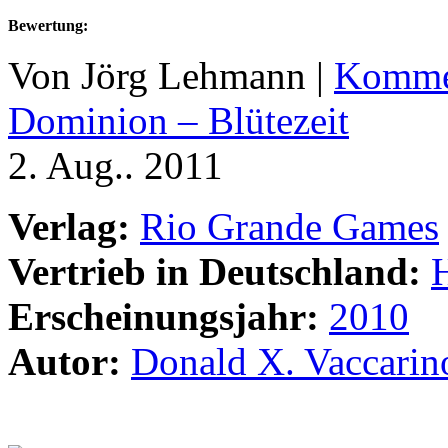
Bewertung:
15
Von Jörg Lehmann |
Kommen
Dominion – Blütezeit
2. Aug.. 2011
Verlag:
Rio Grande Games
Vertrieb in Deutschland:
Erscheinungsjahr:
2010
Autor:
Donald X. Vaccarin