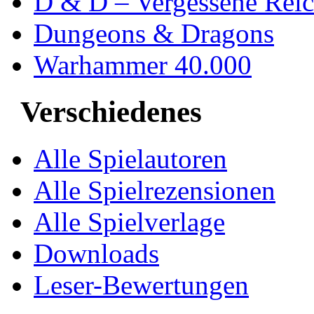
D & D – Vergessene Rei
Dungeons & Dragons
Warhammer 40.000
Verschiedenes
Alle Spielautoren
Alle Spielrezensionen
Alle Spielverlage
Downloads
Leser-Bewertungen