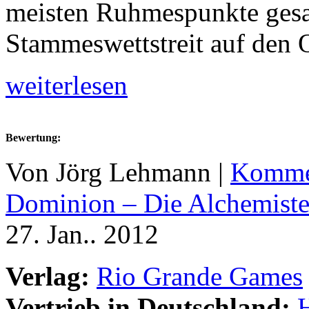
meisten Ruhmespunkte gesa
Stammeswettstreit auf den O
weiterlesen
Bewertung:
14
Von Jörg Lehmann |
Kommen
Dominion – Die Alchemist
27. Jan.. 2012
Verlag:
Rio Grande Games
Vertrieb in Deutschland: