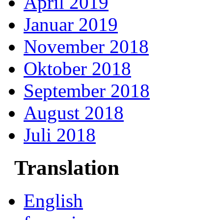
April 2019
Januar 2019
November 2018
Oktober 2018
September 2018
August 2018
Juli 2018
Translation
English