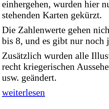
einhergehen, wurden hier n
stehenden Karten gekürzt.
Die Zahlenwerte gehen nich
bis 8, und es gibt nur noch 
Zusätzlich wurden alle Illu
recht kriegerischen Aussehe
usw. geändert.
weiterlesen