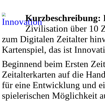
Kurzbeschreibung:
D
Zivilisation über 10 Z
zum Digitalen Zeitalter hin
Kartenspiel, das ist Innovat
Beginnend beim Ersten Zeit
Zeitalterkarten auf die Hand
für eine Entwicklung und ei
spielerischen Möglichkeit a