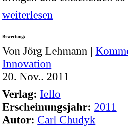
weiterlesen
Bewertung:
Von Jörg Lehmann |
Kommen
Innovation
20. Nov.. 2011
Verlag:
Iello
Erscheinungsjahr:
2011
Autor:
Carl Chudyk