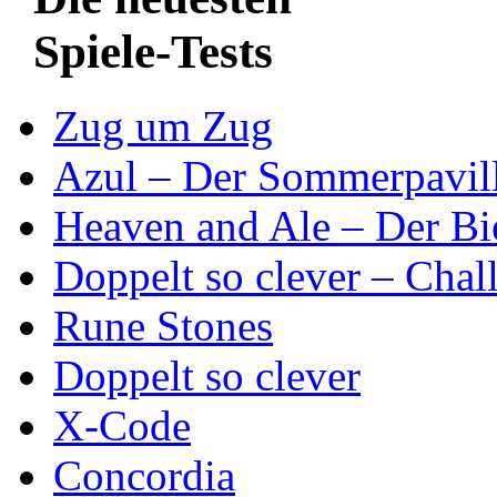
Spiele-Tests
Zug um Zug
Azul – Der Sommerpavil
Heaven and Ale – Der Bi
Doppelt so clever – Chal
Rune Stones
Doppelt so clever
X-Code
Concordia