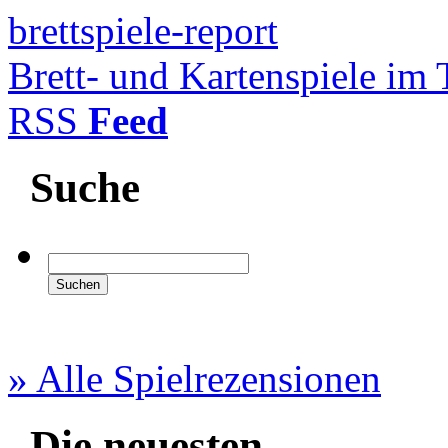
brettspiele-report
Brett- und Kartenspiele im 
RSS
Feed
Suche
» Alle Spielrezensionen
Die neuesten