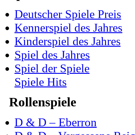
Deutscher Spiele Preis
Kennerspiel des Jahres
Kinderspiel des Jahres
Spiel des Jahres
Spiel der Spiele
Spiele Hits
Rollenspiele
D & D – Eberron