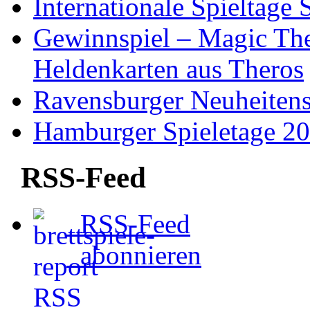
Internationale Spieltage
Gewinnspiel – Magic The
Heldenkarten aus Theros
Ravensburger Neuheiten
Hamburger Spieletage 2
RSS-Feed
RSS-Feed
abonnieren