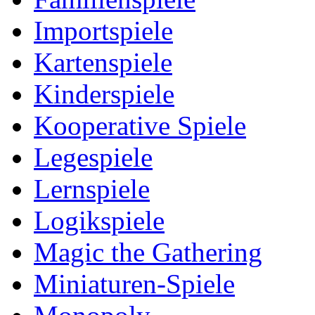
Importspiele
Kartenspiele
Kinderspiele
Kooperative Spiele
Legespiele
Lernspiele
Logikspiele
Magic the Gathering
Miniaturen-Spiele