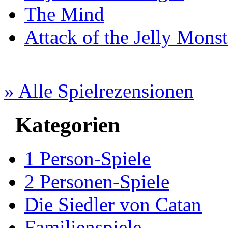
The Mind
Attack of the Jelly Monst
» Alle Spielrezensionen
Kategorien
1 Person-Spiele
2 Personen-Spiele
Die Siedler von Catan
Familienspiele