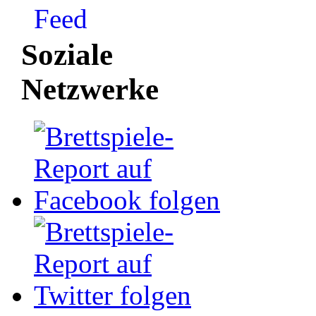
Soziale
Netzwerke