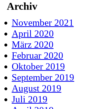
Archiv
November 2021
April 2020
März 2020
Februar 2020
Oktober 2019
September 2019
August 2019
Juli 2019