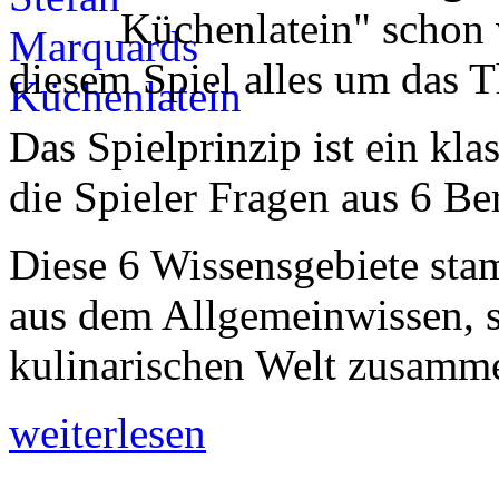
Küchenlatein" schon v
diesem Spiel alles um das
Das Spielprinzip ist ein kla
die Spieler Fragen aus 6 B
Diese 6 Wissensgebiete sta
aus dem Allgemeinwissen, s
kulinarischen Welt zusamm
weiterlesen