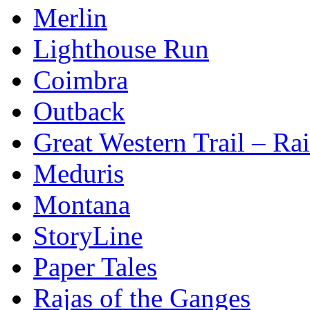
Merlin
Lighthouse Run
Coimbra
Outback
Great Western Trail – Rai
Meduris
Montana
StoryLine
Paper Tales
Rajas of the Ganges