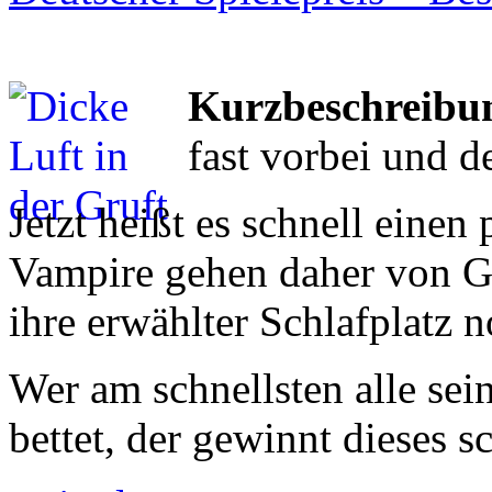
Kurzbeschreibu
fast vorbei und d
Jetzt heißt es schnell einen
Vampire gehen daher von Gr
ihre erwählter Schlafplatz n
Wer am schnellsten alle sei
bettet, der gewinnt dieses 