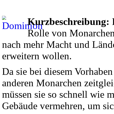
Kurzbeschreibung:
D
Rolle von Monarchen
nach mehr Macht und Länder
erweitern wollen.
Da sie bei diesem Vorhaben 
anderen Monarchen zeitglei
müssen sie so schnell wie 
Gebäude vermehren, um sic