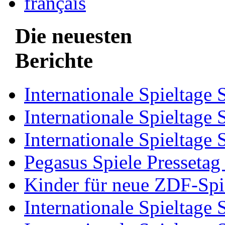
français
Die neuesten
Berichte
Internationale Spieltage
Internationale Spieltage
Internationale Spieltage
Pegasus Spiele Pressetag
Kinder für neue ZDF-Spi
Internationale Spieltage