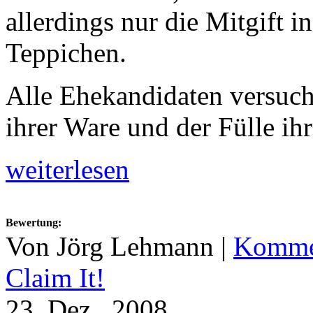
allerdings nur die Mitgift 
Teppichen.
Alle Ehekandidaten versuc
ihrer Ware und der Fülle ih
weiterlesen
Bewertung:
13
Von Jörg Lehmann |
Kommen
Claim It!
23. Dez.. 2008