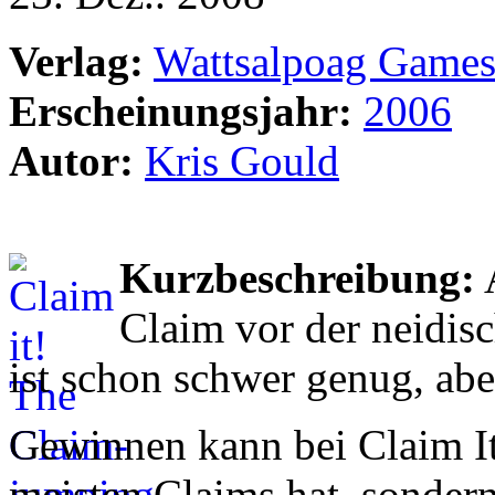
Verlag:
Wattsalpoag Game
Erscheinungsjahr:
2006
Autor:
Kris Gould
Kurzbeschreibung:
A
Claim vor der neidis
ist schon schwer genug, abe
Gewinnen kann bei Claim It!
meisten Claims hat, sondern