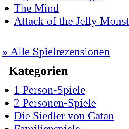
The Mind
Attack of the Jelly Monst
» Alle Spielrezensionen
Kategorien
1 Person-Spiele
2 Personen-Spiele
Die Siedler von Catan
Familienspiele