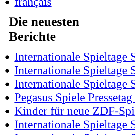
français
Die neuesten
Berichte
Internationale Spieltage
Internationale Spieltage
Internationale Spieltage
Pegasus Spiele Pressetag
Kinder für neue ZDF-Spi
Internationale Spieltage