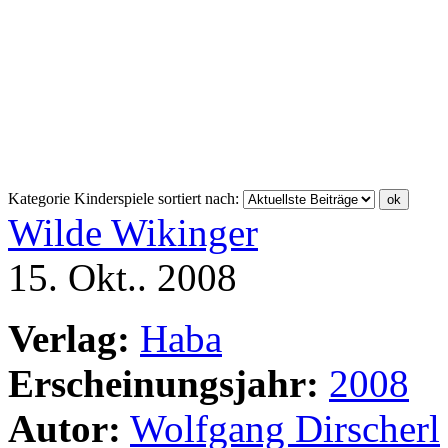
Kategorie Kinderspiele sortiert nach:
Wilde Wikinger
15. Okt.. 2008
Verlag:
Haba
Erscheinungsjahr:
2008
Autor:
Wolfgang Dirscherl