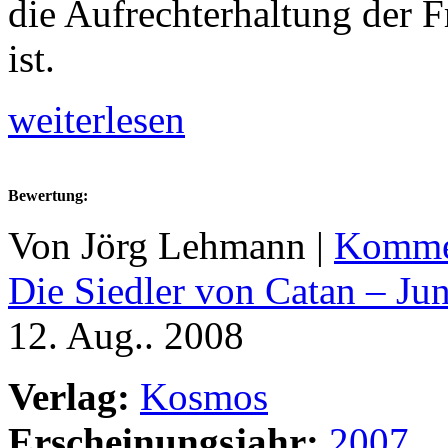
die Aufrechterhaltung der F
ist.
weiterlesen
Bewertung:
13
Von Jörg Lehmann |
Kommen
Die Siedler von Catan – Jun
12. Aug.. 2008
Verlag:
Kosmos
Erscheinungsjahr:
2007