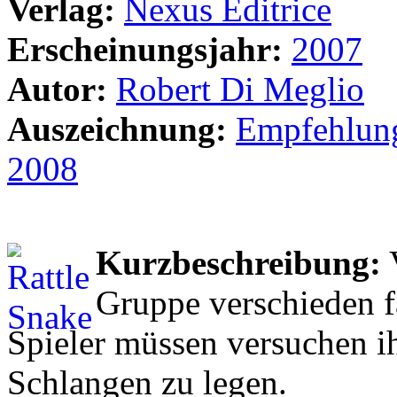
Verlag:
Nexus Editrice
Erscheinungsjahr:
2007
Autor:
Robert Di Meglio
Auszeichnung:
Empfehlungs
2008
Kurzbeschreibung:
V
Gruppe verschieden f
Spieler müssen versuchen ih
Schlangen zu legen.