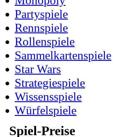
Monopoly
Partyspiele
Rennspiele
Rollenspiele
Sammelkartenspiele
Star Wars
Strategiespiele
Wissensspiele
Würfelspiele
Spiel-Preise