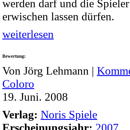
werden darf und die Spieler 
erwischen lassen dürfen.
weiterlesen
Bewertung:
7
Von Jörg Lehmann |
Kommen
Coloro
19. Juni. 2008
Verlag:
Noris Spiele
Erscheinungsjahr:
2007