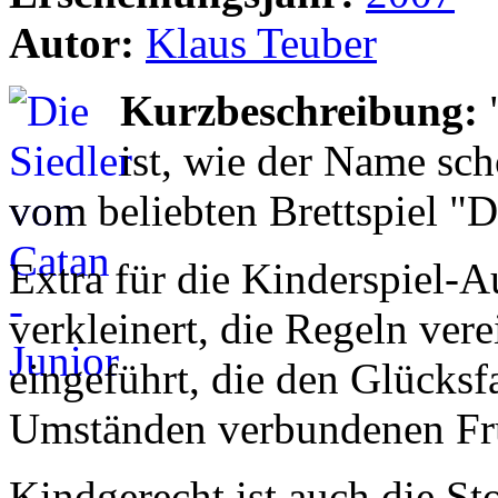
Autor:
Klaus Teuber
Kurzbeschreibung:
"
ist, wie der Name sc
vom beliebten Brettspiel "D
Extra für die Kinderspiel-
verkleinert, die Regeln ver
eingeführt, die den Glücksf
Umständen verbundenen Frus
Kindgerecht ist auch die St