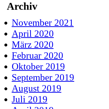
Archiv
November 2021
April 2020
März 2020
Februar 2020
Oktober 2019
September 2019
August 2019
Juli 2019