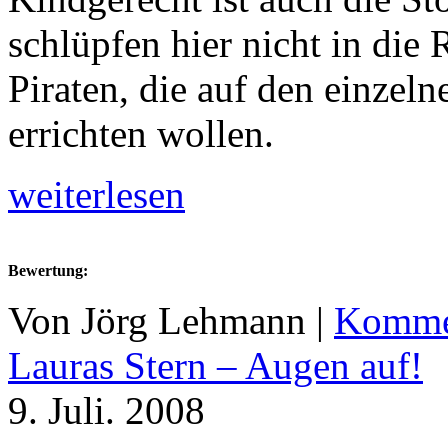
schlüpfen hier nicht in die 
Piraten, die auf den einzeln
errichten wollen.
weiterlesen
Bewertung:
14
Von Jörg Lehmann |
Kommen
Lauras Stern – Augen auf!
9. Juli. 2008