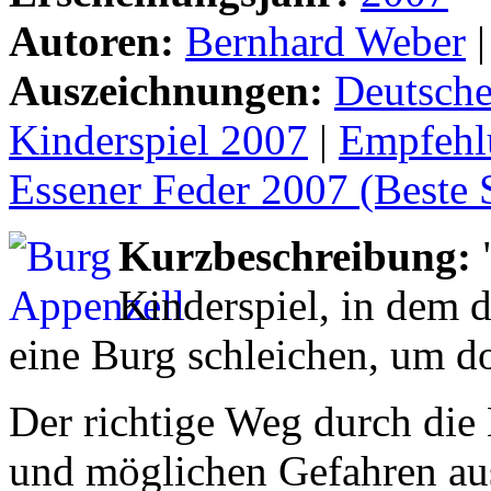
Autoren:
Bernhard Weber
Auszeichnungen:
Deutsche
Kinderspiel 2007
|
Empfehlu
Essener Feder 2007 (Beste S
Kurzbeschreibung:
"
Kinderspiel, in dem d
eine Burg schleichen, um d
Der richtige Weg durch die 
und möglichen Gefahren a