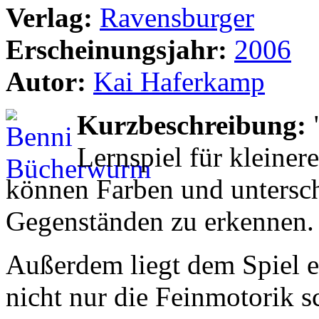
Verlag:
Ravensburger
Erscheinungsjahr:
2006
Autor:
Kai Haferkamp
Kurzbeschreibung:
"
Lernspiel für kleiner
können Farben und untersc
Gegenständen zu erkennen.
Außerdem liegt dem Spiel e
nicht nur die Feinmotorik s